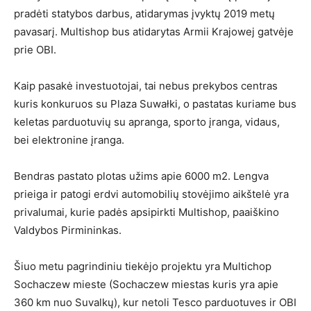
pradėti statybos darbus, atidarymas įvyktų 2019 metų
pavasarį. Multishop bus atidarytas Armii Krajowej gatvėje
prie OBI.
Kaip pasakė investuotojai, tai nebus prekybos centras
kuris konkuruos su Plaza Suwałki, o pastatas kuriame bus
keletas parduotuvių su apranga, sporto įranga, vidaus,
bei elektronine įranga.
Bendras pastato plotas užims apie 6000 m2. Lengva
prieiga ir patogi erdvi automobilių stovėjimo aikštelė yra
privalumai, kurie padės apsipirkti Multishop, paaiškino
Valdybos Pirmininkas.
Šiuo metu pagrindiniu tiekėjo projektu yra Multichop
Sochaczew mieste (Sochaczew miestas kuris yra apie
360 km nuo Suvalkų), kur netoli Tesco parduotuves ir OBI