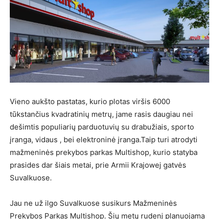
Vieno aukšto pastatas, kurio plotas viršis 6000
tūkstančius kvadratinių metrų, jame rasis daugiau nei
dešimtis populiarių parduotuvių su drabužiais, sporto
įranga, vidaus , bei elektroninė įranga.Taip turi atrodyti
mažmeninės prekybos parkas Multishop, kurio statyba
prasides dar šiais metai, prie Armii Krajowej gatvės
Suvalkuose.
Jau ne už ilgo Suvalkuose susikurs Mažmeninės
Prekybos Parkas Multishop. Šių metų rudenį planuojama