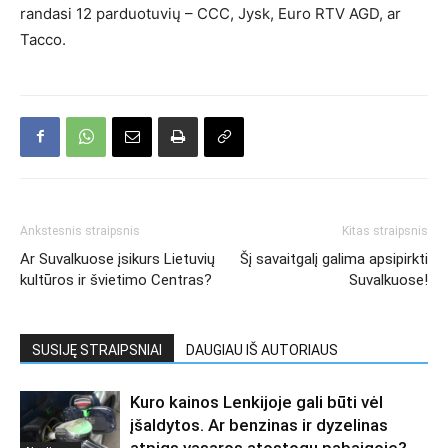
randasi 12 parduotuvių – CCC, Jysk, Euro RTV AGD, ar
Tacco.
Ankstesnis straipsnis
Kitas straipsnis
Ar Suvalkuose įsikurs Lietuvių
Šį savaitgalį galima apsipirkti
kultūros ir švietimo Centras?
Suvalkuose!
SUSIJĘ STRAIPSNIAI
DAUGIAU IŠ AUTORIAUS
Kuro kainos Lenkijoje gali būti vėl
įšaldytos. Ar benzinas ir dyzelinas
atpigs vasaros atostogų pabaigoje?