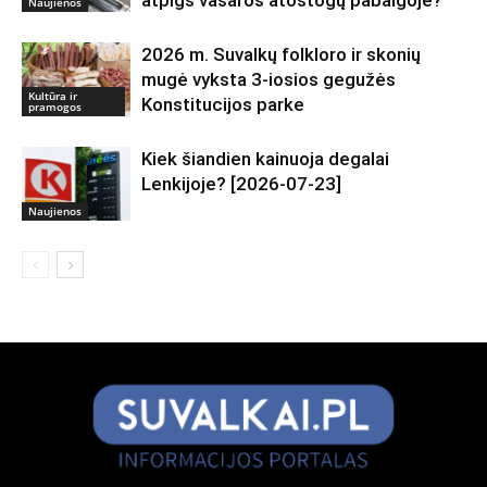
Naujienos
2026 m. Suvalkų folkloro ir skonių
mugė vyksta 3-iosios gegužės
Kultūra ir
Konstitucijos parke
pramogos
Kiek šiandien kainuoja degalai
Lenkijoje? [2026-07-23]
Naujienos