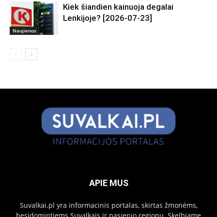
Kiek šiandien kainuoja degalai
Lenkijoje? [2026-07-23]
Naujienos
APIE MUS
Suvalkai.pl yra informacinis portalas, skirtas žmonėms,
besidomintiems Suvalkais ir pasienio regionu. Skelbiame