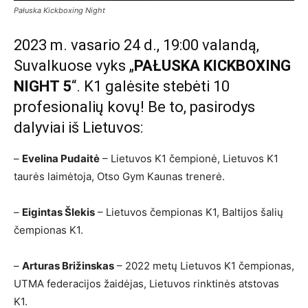
Pałuska Kickboxing Night
2023 m. vasario 24 d., 19:00 valandą,
Suvalkuose vyks „
PAŁUSKA KICKBOXING
NIGHT 5
“. K1 galėsite stebėti 10
profesionalių kovų! Be to, pasirodys
dalyviai iš Lietuvos:
–
Evelina Pudaitė
– Lietuvos K1 čempionė, Lietuvos K1
taurės laimėtoja, Otso Gym Kaunas trenerė.
–
Eigintas Šlekis
– Lietuvos čempionas K1, Baltijos šalių
čempionas K1.
–
Arturas Brižinskas
– 2022 metų Lietuvos K1 čempionas,
UTMA federacijos žaidėjas, Lietuvos rinktinės atstovas
K1.