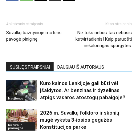
Ankstesnis straipsnis
Kitas straipsnis
Suvalkų bažnyčioje moteris
Ne toks riebus tas riebusis
pavogė piniginę
ketvirtadienis! Kaip paruošti
nekaloringas spurgytes.
SUSIJĘ STRAIPSNIAI
DAUGIAU IŠ AUTORIAUS
Kuro kainos Lenkijoje gali būti vėl
įšaldytos. Ar benzinas ir dyzelinas
atpigs vasaros atostogų pabaigoje?
Naujienos
2026 m. Suvalkų folkloro ir skonių
mugė vyksta 3-iosios gegužės
Kultūra ir
Konstitucijos parke
pramogos