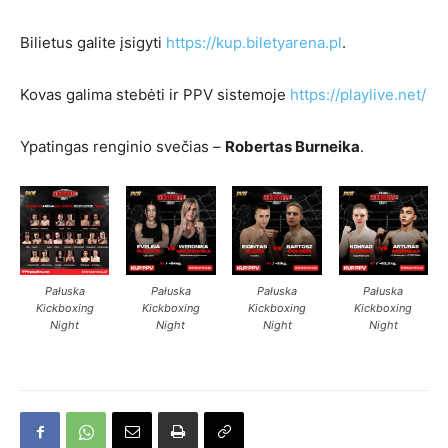
Bilietus galite įsigyti
https://kup.biletyarena.pl
.
Kovas galima stebėti ir PPV sistemoje
https://playlive.net/
Ypatingas renginio svečias –
Robertas Burneika
.
Pałuska
Pałuska
Pałuska
Pałuska
Kickboxing
Kickboxing
Kickboxing
Kickboxing
Night
Night
Night
Night