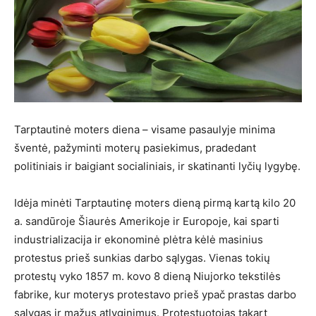
Tarptautinė moters diena – visame pasaulyje minima
šventė, pažyminti moterų pasiekimus, pradedant
politiniais ir baigiant socialiniais, ir skatinanti lyčių lygybę.
Idėja minėti Tarptautinę moters dieną pirmą kartą kilo 20
a. sandūroje Šiaurės Amerikoje ir Europoje, kai sparti
industrializacija ir ekonominė plėtra kėlė masinius
protestus prieš sunkias darbo sąlygas. Vienas tokių
protestų vyko 1857 m. kovo 8 dieną Niujorko tekstilės
fabrike, kur moterys protestavo prieš ypač prastas darbo
sąlygas ir mažus atlyginimus. Protestuotojas tąkart