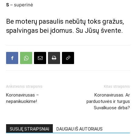
S
– superinė
Be moterų pasaulis nebūtų toks gražus,
spalvingas bei įdomus. Su Jūsų švente.
Ankstesnis straipsnis
Kitas straipsnis
Koronavirusas –
Koronavirusas. Ar
nepanikuokime!
parduotuvės ir turgus
Suvalkuose dirba?
SUSIJĘ STRAIPSNIAI
DAUGIAU IŠ AUTORIAUS