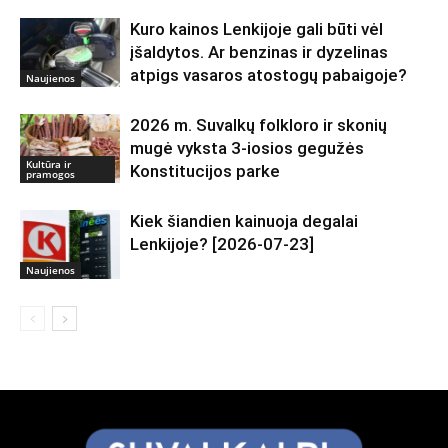
Kuro kainos Lenkijoje gali būti vėl
įšaldytos. Ar benzinas ir dyzelinas
atpigs vasaros atostogų pabaigoje?
Naujienos
2026 m. Suvalkų folkloro ir skonių
mugė vyksta 3-iosios gegužės
Kultūra ir
Konstitucijos parke
pramogos
Kiek šiandien kainuoja degalai
Lenkijoje? [2026-07-23]
Naujienos