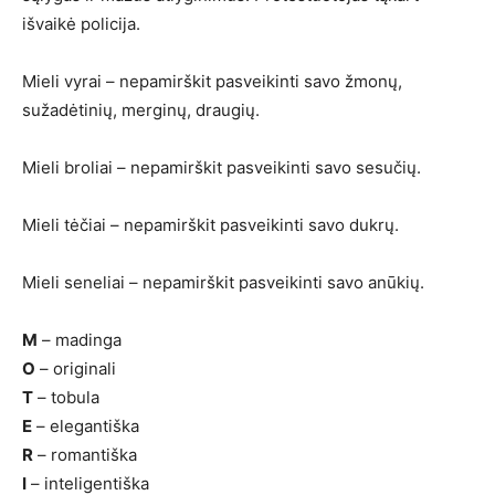
išvaikė policija.
Mieli vyrai – nepamirškit pasveikinti savo žmonų,
sužadėtinių, merginų, draugių.
Mieli broliai – nepamirškit pasveikinti savo sesučių.
Mieli tėčiai – nepamirškit pasveikinti savo dukrų.
Mieli seneliai – nepamirškit pasveikinti savo anūkių.
M
– madinga
O
– originali
T
– tobula
E
– elegantiška
R
– romantiška
I
– inteligentiška