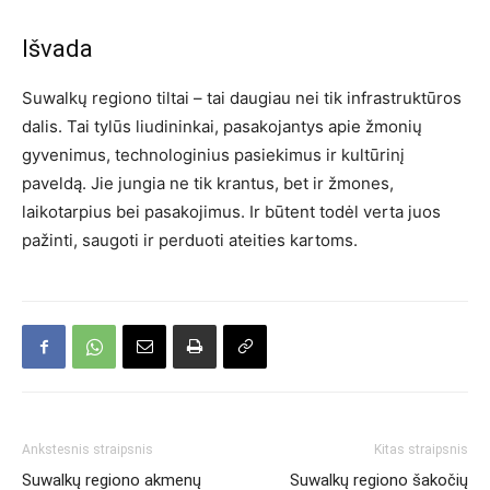
Išvada
Suwalkų regiono tiltai – tai daugiau nei tik infrastruktūros
dalis. Tai tylūs liudininkai, pasakojantys apie žmonių
gyvenimus, technologinius pasiekimus ir kultūrinį
paveldą. Jie jungia ne tik krantus, bet ir žmones,
laikotarpius bei pasakojimus. Ir būtent todėl verta juos
pažinti, saugoti ir perduoti ateities kartoms.
Ankstesnis straipsnis
Kitas straipsnis
Suwalkų regiono akmenų
Suwalkų regiono šakočių