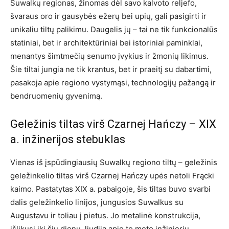
Suwalkų regionas, žinomas dėl savo kalvoto reljefo,
švaraus oro ir gausybės ežerų bei upių, gali pasigirti ir
unikaliu tiltų palikimu. Daugelis jų – tai ne tik funkcionalūs
statiniai, bet ir architektūriniai bei istoriniai paminklai,
menantys šimtmečių senumo įvykius ir žmonių likimus.
Šie tiltai jungia ne tik krantus, bet ir praeitį su dabartimi,
pasakoja apie regiono vystymąsi, technologijų pažangą ir
bendruomenių gyvenimą.
Geležinis tiltas virš Czarnej Hańczy – XIX
a. inžinerijos stebuklas
Vienas iš įspūdingiausių Suwalkų regiono tiltų – geležinis
geležinkelio tiltas virš Czarnej Hańczy upės netoli Frącki
kaimo. Pastatytas XIX a. pabaigoje, šis tiltas buvo svarbi
dalis geležinkelio linijos, jungusios Suwalkus su
Augustavu ir toliau į pietus. Jo metalinė konstrukcija,
išlikusi iki šių dienų, liudija apie to meto inžinierių