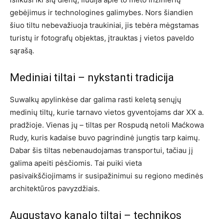
gebėjimus ir technologines galimybes. Nors šiandien
šiuo tiltu nebevažiuoja traukiniai, jis tebėra mėgstamas
turistų ir fotografų objektas, įtrauktas į vietos paveldo
sąrašą.
Mediniai tiltai – nykstanti tradicija
Suwalkų apylinkėse dar galima rasti keletą senųjų
medinių tiltų, kurie tarnavo vietos gyventojams dar XX a.
pradžioje. Vienas jų – tiltas per Rospudą netoli Maćkowa
Rudy, kuris kadaise buvo pagrindinė jungtis tarp kaimų.
Dabar šis tiltas nebenaudojamas transportui, tačiau jį
galima apeiti pėsčiomis. Tai puiki vieta
pasivaikščiojimams ir susipažinimui su regiono medinės
architektūros pavyzdžiais.
Augustavo kanalo tiltai – technikos