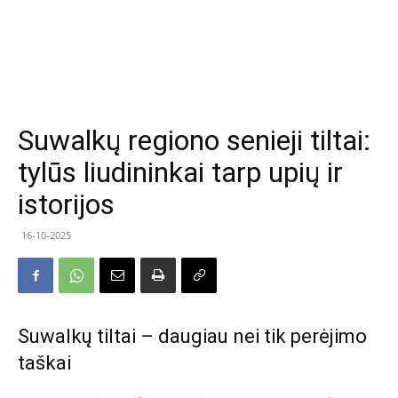
Suwalkų regiono senieji tiltai:
tylūs liudininkai tarp upių ir
istorijos
16-10-2025
Suwalkų tiltai – daugiau nei tik perėjimo
taškai