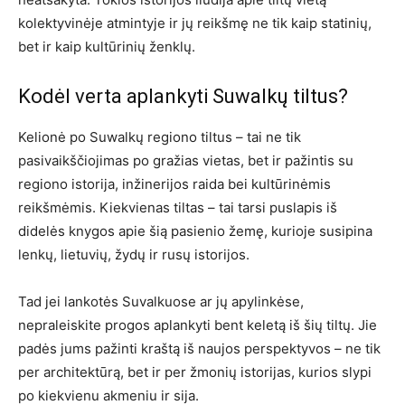
kolektyvinėje atmintyje ir jų reikšmę ne tik kaip statinių,
bet ir kaip kultūrinių ženklų.
Kodėl verta aplankyti Suwalkų tiltus?
Kelionė po Suwalkų regiono tiltus – tai ne tik
pasivaikščiojimas po gražias vietas, bet ir pažintis su
regiono istorija, inžinerijos raida bei kultūrinėmis
reikšmėmis. Kiekvienas tiltas – tai tarsi puslapis iš
didelės knygos apie šią pasienio žemę, kurioje susipina
lenkų, lietuvių, žydų ir rusų istorijos.
Tad jei lankotės Suvalkuose ar jų apylinkėse,
nepraleiskite progos aplankyti bent keletą iš šių tiltų. Jie
padės jums pažinti kraštą iš naujos perspektyvos – ne tik
per architektūrą, bet ir per žmonių istorijas, kurios slypi
po kiekvienu akmeniu ir sija.