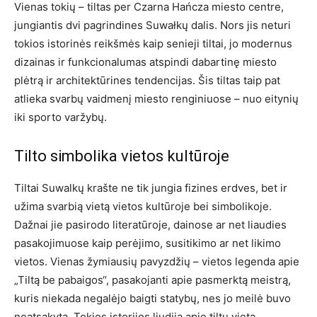
Vienas tokių – tiltas per Czarna Hańcza miesto centre,
jungiantis dvi pagrindines Suwałkų dalis. Nors jis neturi
tokios istorinės reikšmės kaip senieji tiltai, jo modernus
dizainas ir funkcionalumas atspindi dabartinę miesto
plėtrą ir architektūrines tendencijas. Šis tiltas taip pat
atlieka svarbų vaidmenį miesto renginiuose – nuo eitynių
iki sporto varžybų.
Tilto simbolika vietos kultūroje
Tiltai Suwalkų krašte ne tik jungia fizines erdves, bet ir
užima svarbią vietą vietos kultūroje bei simbolikoje.
Dažnai jie pasirodo literatūroje, dainose ar net liaudies
pasakojimuose kaip perėjimo, susitikimo ar net likimo
vietos. Vienas žymiausių pavyzdžių – vietos legenda apie
„Tiltą be pabaigos“, pasakojanti apie pasmerktą meistrą,
kuris niekada negalėjo baigti statybų, nes jo meilė buvo
neatsakyta. Tokios istorijos liudija apie tiltų vietą