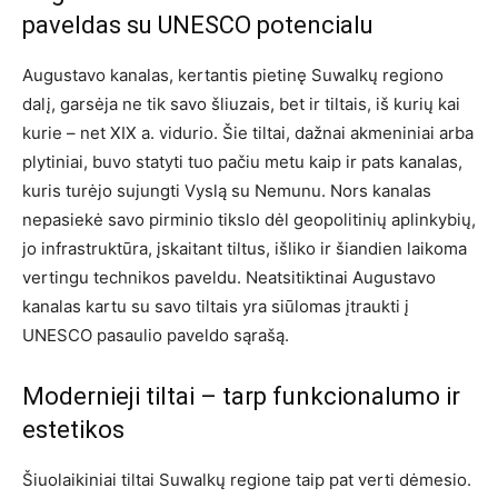
paveldas su UNESCO potencialu
Augustavo kanalas, kertantis pietinę Suwalkų regiono
dalį, garsėja ne tik savo šliuzais, bet ir tiltais, iš kurių kai
kurie – net XIX a. vidurio. Šie tiltai, dažnai akmeniniai arba
plytiniai, buvo statyti tuo pačiu metu kaip ir pats kanalas,
kuris turėjo sujungti Vyslą su Nemunu. Nors kanalas
nepasiekė savo pirminio tikslo dėl geopolitinių aplinkybių,
jo infrastruktūra, įskaitant tiltus, išliko ir šiandien laikoma
vertingu technikos paveldu. Neatsitiktinai Augustavo
kanalas kartu su savo tiltais yra siūlomas įtraukti į
UNESCO pasaulio paveldo sąrašą.
Modernieji tiltai – tarp funkcionalumo ir
estetikos
Šiuolaikiniai tiltai Suwalkų regione taip pat verti dėmesio.