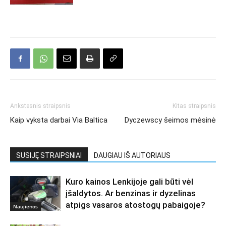
Ankstesnis straipsnis
Kitas straipsnis
Kaip vyksta darbai Via Baltica
Dyczewscy šeimos mėsinė
SUSIJĘ STRAIPSNIAI
DAUGIAU IŠ AUTORIAUS
Kuro kainos Lenkijoje gali būti vėl
įšaldytos. Ar benzinas ir dyzelinas
atpigs vasaros atostogų pabaigoje?
Naujienos