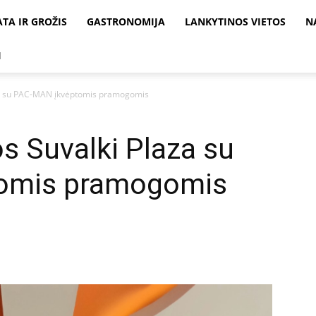
ATA IR GROŽIS
GASTRONOMIJA
LANKYTINOS VIETOS
N
I
za su PAC-MAN įkvėptomis pramogomis
s Suvalki Plaza su
omis pramogomis