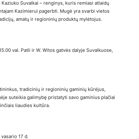
aziuko Suvalkai – renginys, kuris remiasi atlaidų
entajam Kazimierui pagerbti. Mugė yra svarbi vietos
radicijų, amatų ir regioninių produktų mylėtojus.
15.00 val. Patli ir W. Witos gatvės dalyje Suvalkuose,
ininkus, tradicinių ir regioninių gaminių kūrėjus,
je suteikia galimybę pristatyti savo gaminius plačiai
nčiais liaudies kultūra.
 vasario 17 d.