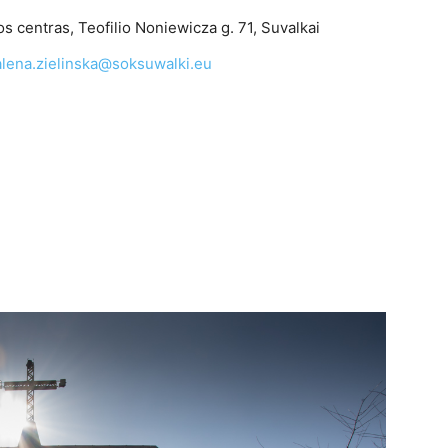
s centras, Teofilio Noniewicza g. 71, Suvalkai
lena.zielinska@soksuwalki.eu