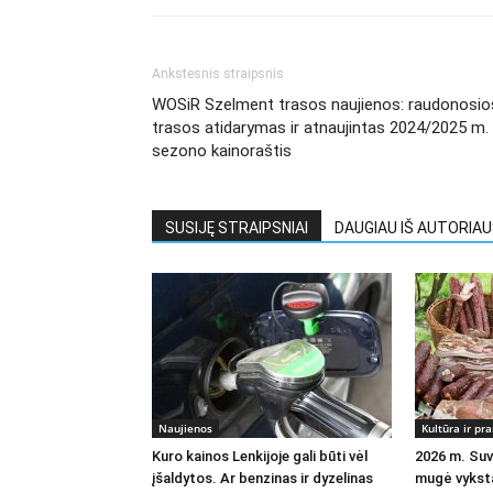
Ankstesnis straipsnis
WOSiR Szelment trasos naujienos: raudonosio
trasos atidarymas ir atnaujintas 2024/2025 m.
sezono kainoraštis
SUSIJĘ STRAIPSNIAI
DAUGIAU IŠ AUTORIA
Naujienos
Kultūra ir p
Kuro kainos Lenkijoje gali būti vėl
2026 m. Suva
įšaldytos. Ar benzinas ir dyzelinas
mugė vykst