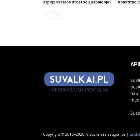
atpigs vasaros atostogų pabaigoje?
Konstitucij
API
Suva
besi
nauj
medž
Susi
Copyright © 2016–2026. Visos teisės saugomos |
Lenkiš