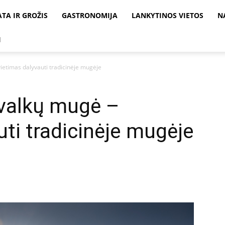
ATA IR GROŽIS
GASTRONOMIJA
LANKYTINOS VIETOS
N
I
ietimas dalyvauti tradicinėje mugėje
valkų mugė –
uti tradicinėje mugėje