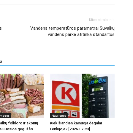
Kitas straipsnis
s
Vandens temperatūros parametrai Suvalkų
vandens parke atitinka standartus
US
ramogos
Naujienos
lkų folkloro ir skonių
Kiek šiandien kainuoja degalai
a 3-iosios gegužės
Lenkijoje? [2026-07-23]