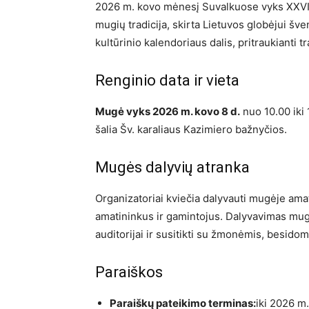
2026 m. kovo mėnesį Suvalkuose vyks XXVI K
mugių tradicija, skirta Lietuvos globėjui šv
kultūrinio kalendoriaus dalis, pritraukianti t
Renginio data ir vieta
Mugė vyks 2026 m. kovo 8 d.
nuo 10.00 iki 
šalia Šv. karaliaus Kazimiero bažnyčios.
Mugės dalyvių atranka
Organizatoriai kviečia dalyvauti mugėje amat
amatininkus ir gamintojus. Dalyvavimas mugė
auditorijai ir susitikti su žmonėmis, besidomi
Paraiškos
Paraiškų pateikimo terminas:
iki 2026 m.