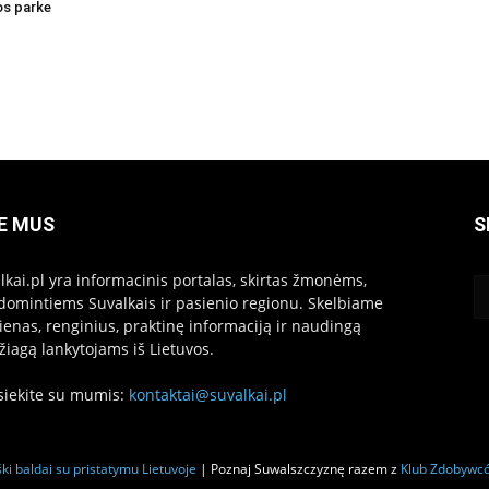
os parke
E MUS
S
lkai.pl yra informacinis portalas, skirtas žmonėms,
domintiems Suvalkais ir pasienio regionu. Skelbiame
ienas, renginius, praktinę informaciją ir naudingą
iagą lankytojams iš Lietuvos.
siekite su mumis:
kontaktai@suvalkai.pl
ki baldai su pristatymu Lietuvoje
| Poznaj Suwalszczyznę razem z
Klub Zdobywc