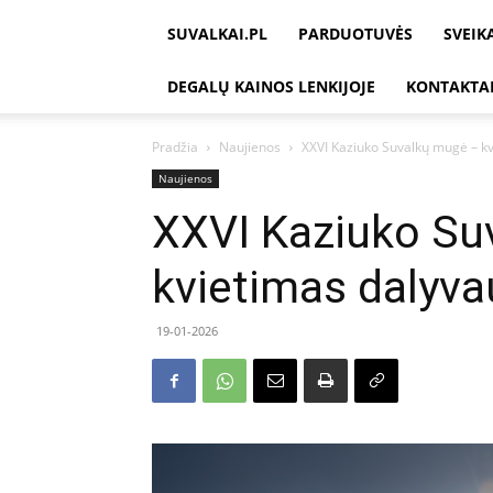
SUVALKAI.PL
PARDUOTUVĖS
SVEIK
DEGALŲ KAINOS LENKIJOJE
KONTAKTA
Pradžia
Naujienos
XXVI Kaziuko Suvalkų mugė – kv
Naujienos
XXVI Kaziuko Su
kvietimas dalyva
19-01-2026