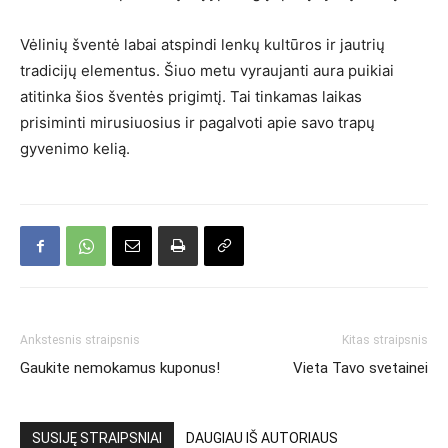
Vėlinių šventė labai atspindi lenkų kultūros ir jautrių
tradicijų elementus. Šiuo metu vyraujanti aura puikiai
atitinka šios šventės prigimtį. Tai tinkamas laikas
prisiminti mirusiuosius ir pagalvoti apie savo trapų
gyvenimo kelią.
Ankstesnis straipsnis
Kitas straipsnis
Gaukite nemokamus kuponus!
Vieta Tavo svetainei
SUSIJĘ STRAIPSNIAI
DAUGIAU IŠ AUTORIAUS