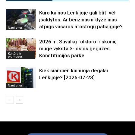
Kuro kainos Lenkijoje gali būti vėl
įšaldytos. Ar benzinas ir dyzelinas
atpigs vasaros atostogų pabaigoje?
Naujienos
2026 m. Suvalkų folkloro ir skonių
mugė vyksta 3-iosios gegužės
Kultūra ir
Konstitucijos parke
pramogos
Kiek šiandien kainuoja degalai
Lenkijoje? [2026-07-23]
Naujienos