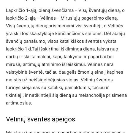
Lapkričio 1-ąją, dieną švenčiama – Visų šventųjų dieną, o
lapkričio 2-ąją – Vėlinės – Mirusiųjų pagerbimo dieną.
Visų šventųjų dieną prisimenami visi šventieji, o Vėlinės
yra skirtos skaistykloje kenčiančioms sieloms. Dėl abiejų
švenčių panašumo, visos katalikiškos šventės vyksta
lapkričio 1 d.Tai išskirtinai iškilminga diena, laisva nuo
darbų ir skirta maldai, kapų lankymui ir pagarbai bei
mirusių artimųjų atminimo išreiškimui. Vėlinės nėra
valstybinė šventė, tačiau daugelis žmonių eina į kapines
melstis už neišsigelbėjusias sielas. Vėlinių šventės
turinys siejamas su katalikų pamaldomis, tačiau ir
tikintieji, ir netikintieji šią dieną su melancholija prisimena
artimuosius.
Vėlinių šventės apeigos
Melstis už mirusiuosius, pagarbos ir atminimo rodymas –