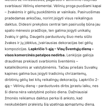
svarbiausi Vėlinių elementai. Vėlinių proga puošiami kapai
– žvakėmis ir gėlių puokštėmis ar vainikais. Pasiruošimas
pradedamas anksčiau, norint įsigyti visus reikalingus
daiktus. Didesni prekybos centrai tam pasiruošę būna jau
spalio mėnesio pradžioje, ten galima įsigyti unikalių
žvakių ir gėlių. Daugelis parduotuvių šiuo metu siūlo
žvakes ir jų įdėklus, įvairiausias dekoracijas bei gėlių
kompozicijas.
Lapkričio 1-ąją – Visų Šventųjų dieną –
visos komercinės patalpos nedirba.
Lenkijoje galioja
draudimas prekiauti svarbiomis šventėmis –
katalikiškomis ar valstybinėmis. Tačiau priešais Suvalkų
kapines galima bus įsigyti tradicinių chrizantemų,
dirbtinių gėlių bei kitų reikalingų dekoracijų. Lapkričio 2-
ąją – Vėlinių dieną – parduotuvės dirbs įprastu laiku, nes
ši diena nėra valstybinė poilsio diena. Dažniausiai
žmonės reikiamus daiktus perka iš anksto, kad
neskubėdami praleistų šią ypatingą apmąstymų dieną.