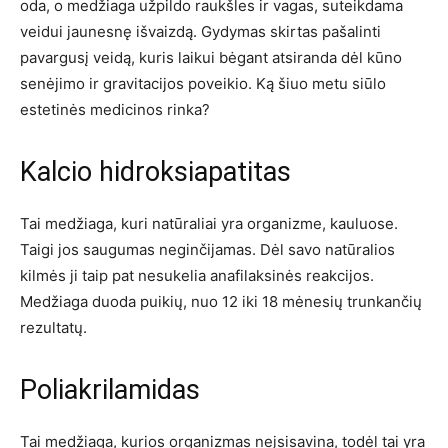
oda, o medžiaga užpildo raukšles ir vagas, suteikdama
veidui jaunesnę išvaizdą. Gydymas skirtas pašalinti
pavargusį veidą, kuris laikui bėgant atsiranda dėl kūno
senėjimo ir gravitacijos poveikio. Ką šiuo metu siūlo
estetinės medicinos rinka?
Kalcio hidroksiapatitas
Tai medžiaga, kuri natūraliai yra organizme, kauluose.
Taigi jos saugumas neginčijamas. Dėl savo natūralios
kilmės ji taip pat nesukelia anafilaksinės reakcijos.
Medžiaga duoda puikių, nuo 12 iki 18 mėnesių trunkančių
rezultatų.
Poliakrilamidas
Tai medžiaga, kurios organizmas neįsisavina, todėl tai yra