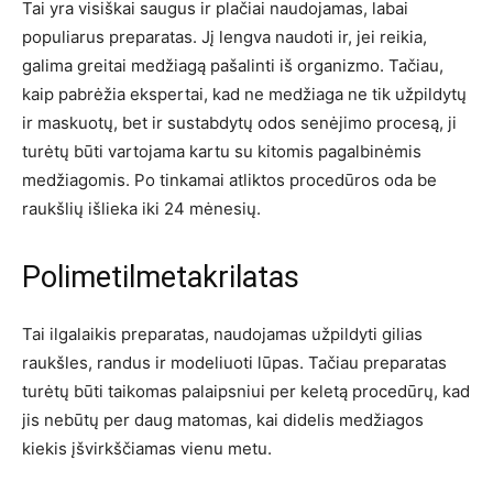
Tai yra visiškai saugus ir plačiai naudojamas, labai
populiarus preparatas. Jį lengva naudoti ir, jei reikia,
galima greitai medžiagą pašalinti iš organizmo. Tačiau,
kaip pabrėžia ekspertai, kad ne medžiaga ne tik užpildytų
ir maskuotų, bet ir sustabdytų odos senėjimo procesą, ji
turėtų būti vartojama kartu su kitomis pagalbinėmis
medžiagomis. Po tinkamai atliktos procedūros oda be
raukšlių išlieka iki 24 mėnesių.
Polimetilmetakrilatas
Tai ilgalaikis preparatas, naudojamas užpildyti gilias
raukšles, randus ir modeliuoti lūpas. Tačiau preparatas
turėtų būti taikomas palaipsniui per keletą procedūrų, kad
jis nebūtų per daug matomas, kai didelis medžiagos
kiekis įšvirkščiamas vienu metu.