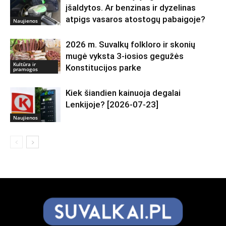
įšaldytos. Ar benzinas ir dyzelinas
atpigs vasaros atostogų pabaigoje?
Naujienos
2026 m. Suvalkų folkloro ir skonių
mugė vyksta 3-iosios gegužės
Kultūra ir
Konstitucijos parke
pramogos
Kiek šiandien kainuoja degalai
Lenkijoje? [2026-07-23]
Naujienos