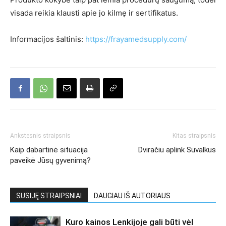
visada reikia klausti apie jo kilmę ir sertifikatus.
Informacijos šaltinis:
https://frayamedsupply.com/
Ankstesnis straipsnis
Kitas straipsnis
Kaip dabartinė situacija
Dviračiu aplink Suvalkus
paveikė Jūsų gyvenimą?
SUSIJĘ STRAIPSNIAI
DAUGIAU IŠ AUTORIAUS
Kuro kainos Lenkijoje gali būti vėl