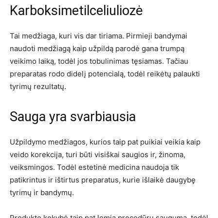
Karboksimetilceliuliozė
Tai medžiaga, kuri vis dar tiriama. Pirmieji bandymai
naudoti medžiagą kaip užpildą parodė gana trumpą
veikimo laiką, todėl jos tobulinimas tęsiamas. Tačiau
preparatas rodo didelį potencialą, todėl reikėtų palaukti
tyrimų rezultatų.
Sauga yra svarbiausia
Užpildymo medžiagos, kurios taip pat puikiai veikia kaip
veido korekcija, turi būti visiškai saugios ir, žinoma,
veiksmingos. Todėl estetinė medicina naudoja tik
patikrintus ir ištirtus preparatus, kurie išlaikė daugybę
tyrimų ir bandymų.
Produkto kokybė taip pat lemia procedūrų saugumą, todėl