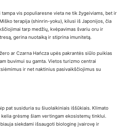
tampa vis populiaresne vieta ne tik žygeiviams, bet ir
ško terapija (shinrin-yoku), kilusi iš Japonijos, čia
kščiojimai tarp medžių, kvėpavimas švariu oru ir
esą, gerina nuotaiką ir stiprina imunitetą.
ežero ar Czarna Hańcza upės pakrantės siūlo puikias
lėtam buvimui su gamta. Vietos turizmo centrai
siėmimus ir net naktinius pasivaikščiojimus su
ip pat susiduria su šiuolaikiniais iššūkiais. Klimato
gos kelia grėsmę šiam vertingam ekosistemų tinklui.
biauja siekdami išsaugoti biologinę įvairovę ir