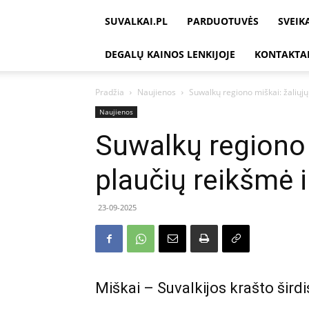
SUVALKAI.PL
PARDUOTUVĖS
SVEIK
DEGALŲ KAINOS LENKIJOJE
KONTAKTA
Pradžia
Naujienos
Suwalkų regiono miškai: žaliųjų
Naujienos
Suwalkų regiono 
plaučių reikšmė i
23-09-2025
Miškai – Suvalkijos krašto širdi