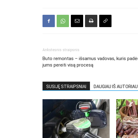
Ankstesnis straipsnis
Buto remontas – išsamus vadovas, kuris padė
jums pereiti visą procesą
SUSIJĘ STRAIPSNIAI
DAUGIAU IŠ AUTORIA