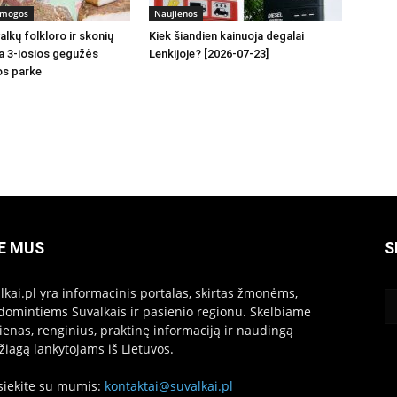
ramogos
Naujienos
lkų folkloro ir skonių
Kiek šiandien kainuoja degalai
a 3-iosios gegužės
Lenkijoje? [2026-07-23]
os parke
E MUS
S
lkai.pl yra informacinis portalas, skirtas žmonėms,
domintiems Suvalkais ir pasienio regionu. Skelbiame
ienas, renginius, praktinę informaciją ir naudingą
iagą lankytojams iš Lietuvos.
siekite su mumis:
kontaktai@suvalkai.pl