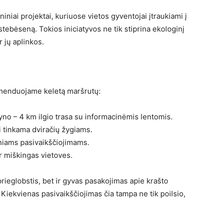
iai projektai, kuriuose vietos gyventojai įtraukiami į
tebėseną. Tokios iniciatyvos ne tik stiprina ekologinį
 jų aplinkos.
komenduojame keletą maršrutų:
lyno – 4 km ilgio trasa su informacinėmis lentomis.
ai tinkama dviračių žygiams.
riniams pasivaikščiojimams.
r miškingas vietoves.
rieglobstis, bet ir gyvas pasakojimas apie krašto
. Kiekvienas pasivaikščiojimas čia tampa ne tik poilsio,