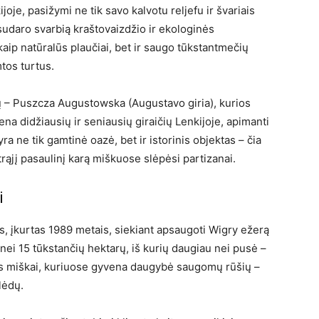
oje, pasižymi ne tik savo kalvotu reljefu ir švariais
e sudaro svarbią kraštovaizdžio ir ekologinės
 kaip natūralūs plaučiai, bet ir saugo tūkstantmečių
mtos turtus.
 – Puszcza Augustowska (Augustavo giria), kurios
ena didžiausių ir seniausių giraičių Lenkijoje, apimanti
ra ne tik gamtinė oazė, bet ir istorinis objektas – čia
ąjį pasaulinį karą miškuose slėpėsi partizanai.
i
s, įkurtas 1989 metais, siekiant apsaugoti Wigry ežerą
nei 15 tūkstančių hektarų, iš kurių daugiau nei pusė –
rūs miškai, kuriuose gyvena daugybė saugomų rūšių –
lėdų.