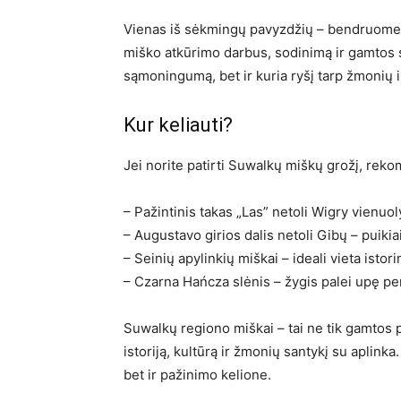
Vienas iš sėkmingų pavyzdžių – bendruomenin
miško atkūrimo darbus, sodinimą ir gamtos s
sąmoningumą, bet ir kuria ryšį tarp žmonių ir
Kur keliauti?
Jei norite patirti Suwalkų miškų grožį, re
– Pažintinis takas „Las” netoli Wigry vienuo
– Augustavo girios dalis netoli Gibų – puiki
– Seinių apylinkių miškai – ideali vieta isto
– Czarna Hańcza slėnis – žygis palei upę pe
Suwalkų regiono miškai – tai ne tik gamtos p
istoriją, kultūrą ir žmonių santykį su aplinka
bet ir pažinimo kelione.