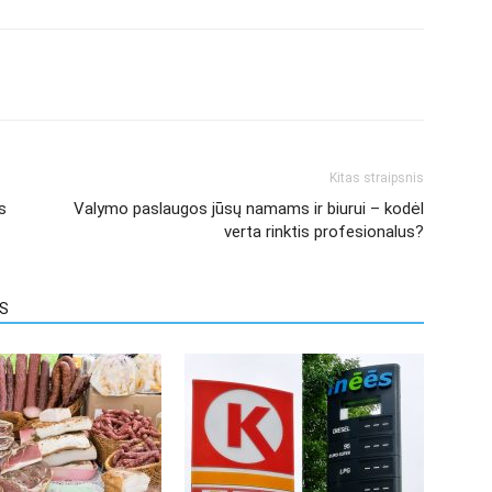
Kitas straipsnis
s
Valymo paslaugos jūsų namams ir biurui – kodėl
verta rinktis profesionalus?
US