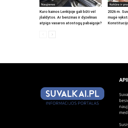
Naujienos
Kultūra ir p
Kuro kainos Lenkijoje gali būti vėl
2026 m. Suva
įšaldytos. Ar benzinas ir dyzelinas
mugė vykst
atpigs vasaros atostogų pabaigoje?
Konstitucij
API
Suva
besi
nauj
medž
Susi