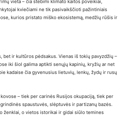
rimų vieta – čia stebimi klimato kaitos poveikiai,
nkytojai kviečiami ne tik pasivaikščioti pažintiniais
mose, kurios pristato miško ekosistemą, medžių rūšis ir
 bet ir kultūros pėdsakus. Vienas iš tokių pavyzdžių –
ose iki šiol galima aptikti senųjų kapinių, kryžių ar net
pie kadaise čia gyvenusius lietuvių, lenkų, žydų ir rusų
kovose – tiek per carinės Rusijos okupaciją, tiek per
grindinės spaustuvės, slėptuvės ir partizanų bazės.
 ženklai, o vietos istorikai ir gidai siūlo temines