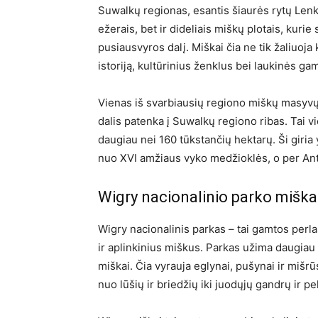
Suwalkų regionas, esantis šiaurės rytų Lenkij
ežerais, bet ir dideliais miškų plotais, kuri
pusiausvyros dalį. Miškai čia ne tik žaliuoja
istoriją, kultūrinius ženklus bei laukinės ga
Vienas iš svarbiausių regiono miškų masyvų
dalis patenka į Suwalkų regiono ribas. Tai vi
daugiau nei 160 tūkstančių hektarų. Ši giria y
nuo XVI amžiaus vyko medžioklės, o per Antr
Wigry nacionalinio parko miška
Wigry nacionalinis parkas – tai gamtos perla
ir aplinkinius miškus. Parkas užima daugiau 
miškai. Čia vyrauja eglynai, pušynai ir miš
nuo lūšių ir briedžių iki juodųjų gandrų ir pe