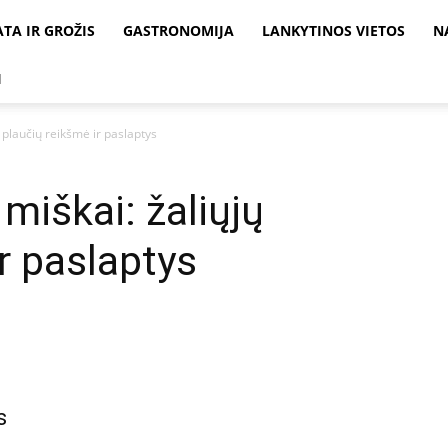
ATA IR GROŽIS
GASTRONOMIJA
LANKYTINOS VIETOS
N
I
 plaučių reikšmė ir paslaptys
miškai: žaliųjų
r paslaptys
s