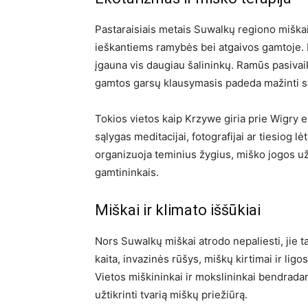
Pastaraisiais metais Suwalkų regiono miškai 
ieškantiems ramybės bei atgaivos gamtoje. Mi
įgauna vis daugiau šalininkų. Ramūs pasivai
gamtos garsų klausymasis padeda mažinti str
Tokios vietos kaip Krzywe giria prie Wigry 
sąlygas meditacijai, fotografijai ar tiesiog 
organizuoja teminius žygius, miško jogos už
gamtininkais.
Miškai ir klimato iššūkiai
Nors Suwalkų miškai atrodo nepaliesti, jie ta
kaita, invazinės rūšys, miškų kirtimai ir li
Vietos miškininkai ir mokslininkai bendradar
užtikrinti tvarią miškų priežiūrą.