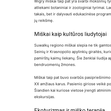
Wigry miškai taip pat yra svarbi mokslinių ty
atliekami botaniniai ir zoologiniai tyrimai. La
takais, bet ir dalyvauti edukacinėse progra
jų reikšmę.
Miškai kaip kultūros liudytojai
Suwalkų regiono miškai slepia ne tik gamtos,
Seinių ir Krasnopolio apylinkių giraitės, kuri
pamirštų kaimų liekanų. Šie ženklai liudija a
bendruomenių žmones.
Miškai taip pat buvo svarbūs pasipriešinimo 
XX amžiaus karus. Pasienio giriose veikė po
Šiandien kai kuriose vietose įrengti atminimo
ekskursijas.
Ekoturizmas ir miško terapija