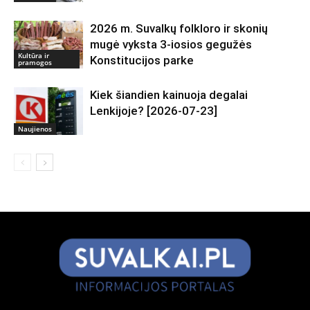
2026 m. Suvalkų folkloro ir skonių
mugė vyksta 3-iosios gegužės
Kultūra ir
Konstitucijos parke
pramogos
Kiek šiandien kainuoja degalai
Lenkijoje? [2026-07-23]
Naujienos