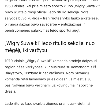
1960-aisiais, kai prie miesto sporto klubo „Wigry Suwałki“
buvo įkurta pirmoji oficiali ledo ritulio sekcija. Nors
sąlygos buvo kuklios – treniruotės vyko lauko aikštelėse,
o įranga dažnai buvo savadarbė – entuziazmas ir
bendruomenės palaikymas leido sportui augti.
„Wigry Suwałki“ ledo ritulio sekcija: nuo
mėgėjų iki varžybų
1970-aisiais „Wigry Suwałki“ komanda pradėjo dalyvauti
regioninėse varžybose, kur susidūrė su komandomis iš
Białystoko, Olsztyno ir net Varšuvos. Nors Suwalkų
komanda retai laimėdavo prieš didesnius miestus, jų
pasirodymai buvo vertinami už kovingumą ir sportinę
dvasią.
Ledo ritulys tapo svarbia žiemos pramoga – vietiniai