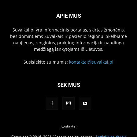
APIE MUS
Suvalkai.pl yra informacinis portalas, skirtas žmonėms,
besidomintiems Suvalkais ir pasienio regionu. Skelbiame
naujienas, renginius, praktinę informaciją ir naudingą
medžiagą lankytojams iš Lietuvos.
Susisiekite su mumis:
kontaktai@suvalkai.pl
SEK MUS
Kontaktai
Copyright © 2016–2026. Visos teisės saugomos |
Lenkiški baldai su