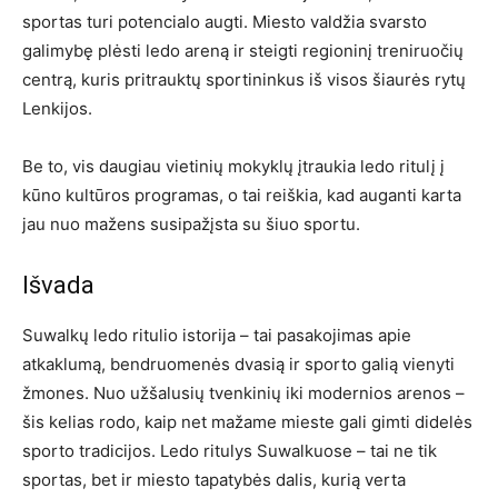
sportas turi potencialo augti. Miesto valdžia svarsto
galimybę plėsti ledo areną ir steigti regioninį treniruočių
centrą, kuris pritrauktų sportininkus iš visos šiaurės rytų
Lenkijos.
Be to, vis daugiau vietinių mokyklų įtraukia ledo ritulį į
kūno kultūros programas, o tai reiškia, kad auganti karta
jau nuo mažens susipažįsta su šiuo sportu.
Išvada
Suwalkų ledo ritulio istorija – tai pasakojimas apie
atkaklumą, bendruomenės dvasią ir sporto galią vienyti
žmones. Nuo užšalusių tvenkinių iki modernios arenos –
šis kelias rodo, kaip net mažame mieste gali gimti didelės
sporto tradicijos. Ledo ritulys Suwalkuose – tai ne tik
sportas, bet ir miesto tapatybės dalis, kurią verta