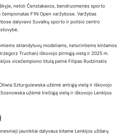
iškyje, netoli Čenstakavos, bendruomenės sporto
ių čempionatas F1N Open varžybose. Varžybas
ose dalyvavo Suvalkų sporto ir poilsio centro
tstovybė.
omiems sklandytuvų modeliams, neturintiems kintamos
zegorz Truchan) iškovojo pirmąją vietą ir 2025 m.
enkijos vicečempiono titulą pelnė Filipas Rudzinskis
iwia Szturgulewska užėmė antrąją vietą ir iškovojo
 Sosnowska užėmė trečiąją vietą ir iškovojo Lenkijos
į
unesnieji jaunikliai dalyvaus kitame Lenkijos uždarų