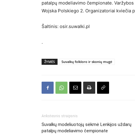
patalpų modeliavimo čempionate. Varžybos v
Wojska Polskiego 2. Organizatoriai kviečia 
Šaltinis: osir.suwalki.pl
.
ŽYMĖS
Suvalkų folkloro ir skonių mugė
Ankstesnis straipsnis
Suvalkų modeliuotojų sėkmė Lenkijos uždarų
patalpų modeliavimo čempionate