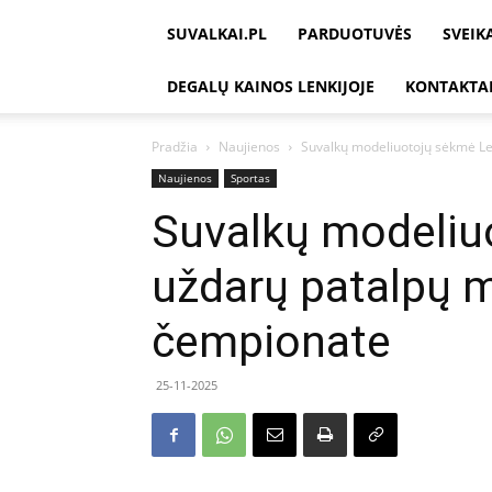
SUVALKAI.PL
PARDUOTUVĖS
SVEIK
DEGALŲ KAINOS LENKIJOJE
KONTAKTA
Pradžia
Naujienos
Suvalkų modeliuotojų sėkmė Le
Naujienos
Sportas
Suvalkų modeliu
uždarų patalpų 
čempionate
25-11-2025