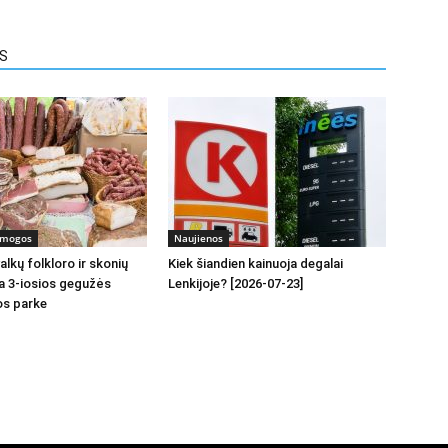
US
ramogos
Naujienos
lkų folkloro ir skonių
Kiek šiandien kainuoja degalai
a 3-iosios gegužės
Lenkijoje? [2026-07-23]
os parke