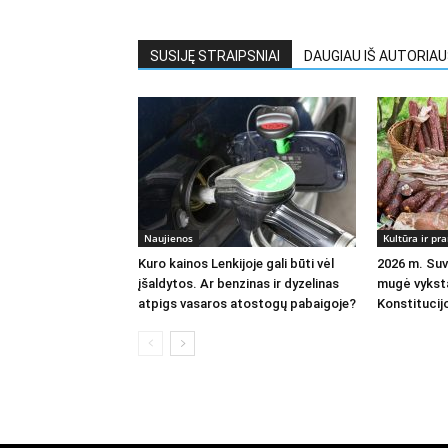
SUSIJĘ STRAIPSNIAI
DAUGIAU IŠ AUTORIA
Naujienos
Kultūra ir p
Kuro kainos Lenkijoje gali būti vėl
2026 m. Suva
įšaldytos. Ar benzinas ir dyzelinas
mugė vykst
atpigs vasaros atostogų pabaigoje?
Konstitucij