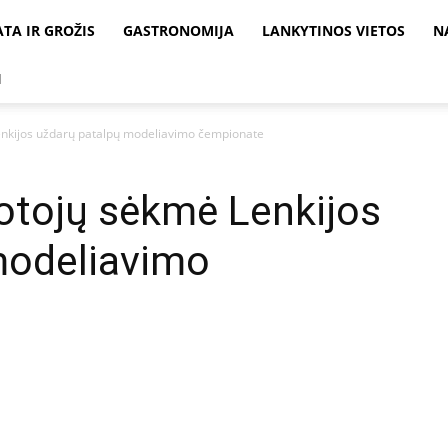
ATA IR GROŽIS
GASTRONOMIJA
LANKYTINOS VIETOS
N
I
nkijos uždarų patalpų modeliavimo čempionate
otojų sėkmė Lenkijos
modeliavimo