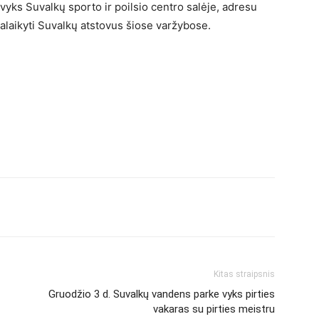
yks Suvalkų sporto ir poilsio centro salėje, adresu
palaikyti Suvalkų atstovus šiose varžybose.
Kitas straipsnis
Gruodžio 3 d. Suvalkų vandens parke vyks pirties
vakaras su pirties meistru