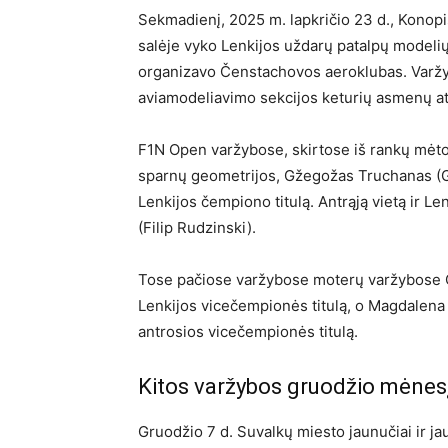
Sekmadienį, 2025 m. lapkričio 23 d., Konop
salėje vyko Lenkijos uždarų patalpų model
organizavo Čenstachovos aeroklubas. Varžyb
aviamodeliavimo sekcijos keturių asmenų a
F1N Open varžybose, skirtose iš rankų mėt
sparnų geometrijos, Gžegožas Truchanas (Gr
Lenkijos čempiono titulą. Antrąją vietą ir L
(Filip Rudzinski).
Tose pačiose varžybose moterų varžybose Ol
Lenkijos vicečempionės titulą, o Magdalena
antrosios vicečempionės titulą.
Kitos varžybos gruodžio mėnes
Gruodžio 7 d. Suvalkų miesto jaunučiai ir ja