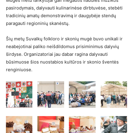
Mugės metu lankytojai gali mėgautis liaudies muzikos
pasirodymais, dalyvauti kulinarinėse dirbtuvėse, stebėti
tradicinių amatų demonstravimą ir daugybėje stendų
paragauti regioninių skanėstų.
Šių metų Suvalkų folkloro ir skonių mugė buvo unikali ir
neabejotinai paliko neišdildomus prisiminimus dalyvių
širdyse. Organizatoriai jau dabar ragina dalyvauti
būsimuose šios nuostabios kultūros ir skonio šventės
renginiuose.