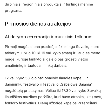
dirbiniais, regioniniais produktais ir turtinga menine
programa.
Pirmosios dienos atrakcijos
Atidarymo ceremonija ir muzikinis folkloras
Pirmoji mugės diena prasidėjo iškilmingu Suvalkų mero
atidarymu. Nuo 10 iki 19 val. vyko amatų ir liaudies meno
mugė, kurioje lankytojai galėjo pasigrožėti vietos
amatininkų ir tautodailininkų darbais.
12 val. vyko 58-ojo nacionalinio liaudies kapelų ir
dainininkų festivalio ir festivalio „Sabalowe Bajania“
nugalėtojų pristatymas. Vėliau iki 17.30 val. vyko Suvalkų
liaudiškos muzikos peržiūra, kuri buvo atranka į kitų metų
folkloro festivalius. Dieną užbaigė kapelos Przeroślaki