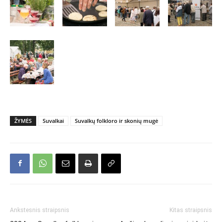
ŽYMĖS
Suvalkai
Suvalkų folkloro ir skonių mugė
Ankstesnis straipsnis
Kitas straipsnis