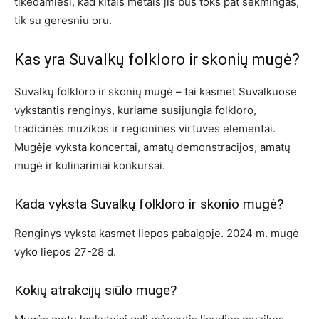
tikėdamiesi, kad kitais metais jis bus toks pat sėkmingas,
tik su geresniu oru.
Kas yra Suvalkų folkloro ir skonių mugė?
Suvalkų folkloro ir skonių mugė – tai kasmet Suvalkuose
vykstantis renginys, kuriame susijungia folkloro,
tradicinės muzikos ir regioninės virtuvės elementai.
Mugėje vyksta koncertai, amatų demonstracijos, amatų
mugė ir kulinariniai konkursai.
Kada vyksta Suvalkų folkloro ir skonio mugė?
Renginys vyksta kasmet liepos pabaigoje. 2024 m. mugė
vyko liepos 27-28 d.
Kokių atrakcijų siūlo mugė?