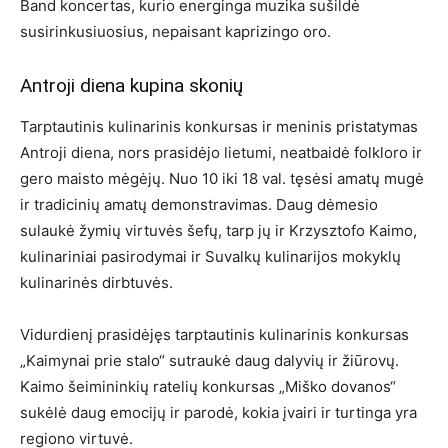
Band koncertas, kurio energinga muzika sušildė
susirinkusiuosius, nepaisant kaprizingo oro.
Antroji diena kupina skonių
Tarptautinis kulinarinis konkursas ir meninis pristatymas
Antroji diena, nors prasidėjo lietumi, neatbaidė folkloro ir
gero maisto mėgėjų. Nuo 10 iki 18 val. tęsėsi amatų mugė
ir tradicinių amatų demonstravimas. Daug dėmesio
sulaukė žymių virtuvės šefų, tarp jų ir Krzysztofo Kaimo,
kulinariniai pasirodymai ir Suvalkų kulinarijos mokyklų
kulinarinės dirbtuvės.
Vidurdienį prasidėjęs tarptautinis kulinarinis konkursas
„Kaimynai prie stalo“ sutraukė daug dalyvių ir žiūrovų.
Kaimo šeimininkių ratelių konkursas „Miško dovanos“
sukėlė daug emocijų ir parodė, kokia įvairi ir turtinga yra
regiono virtuvė.