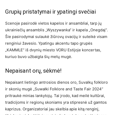
Grupių pristatymai ir ypatingi svečiai
Scenoje pasirodė vietos kapelos ir ansambliai, tarp jų
ukrainiečių ansamblis „Wyszywanka“ ir kapela „Onegdaj“.
Šie pasirodymai sulaukė žiūrovų ovacijų ir suteikė visam
renginiui žavesio. Ypatingu akcentu tapo grupės
„KAMMLE“ iš dvynių miesto VORU Estijoje koncertas,
kuriuo buvo užbaigta šių metų mugė.
Nepaisant orų, sėkmė!
Nepaisant lietingo antrosios dienos oro, Suvalkų folkloro
ir skonių mugė „Suwałki Folklore and Taste Fair 2024“
pritraukė minias lankytojų. Tai įrodo, kad meilė kultūrai,
tradicijoms ir regionų skoniams yra stipresnė už gamtos
kaprizus. Organizatoriai jau skelbia apie kitą renginį,