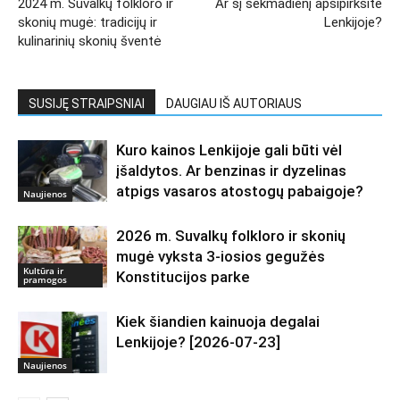
2024 m. Suvalkų folkloro ir
Ar šį sekmadienį apsipirksite
skonių mugė: tradicijų ir
Lenkijoje?
kulinarinių skonių šventė
SUSIJĘ STRAIPSNIAI
DAUGIAU IŠ AUTORIAUS
Kuro kainos Lenkijoje gali būti vėl
įšaldytos. Ar benzinas ir dyzelinas
atpigs vasaros atostogų pabaigoje?
Naujienos
2026 m. Suvalkų folkloro ir skonių
mugė vyksta 3-iosios gegužės
Kultūra ir
Konstitucijos parke
pramogos
Kiek šiandien kainuoja degalai
Lenkijoje? [2026-07-23]
Naujienos