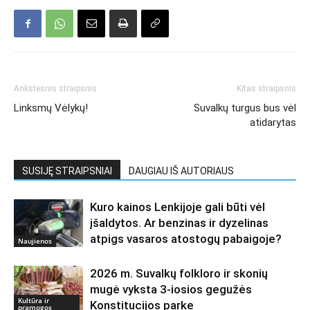
Ankstesnis straipsnis
Kitas straipsnis
Linksmų Vėlykų!
Suvalkų turgus bus vėl
atidarytas
SUSIJĘ STRAIPSNIAI
DAUGIAU IŠ AUTORIAUS
Kuro kainos Lenkijoje gali būti vėl
įšaldytos. Ar benzinas ir dyzelinas
atpigs vasaros atostogų pabaigoje?
Naujienos
2026 m. Suvalkų folkloro ir skonių
mugė vyksta 3-iosios gegužės
Kultūra ir
Konstitucijos parke
pramogos