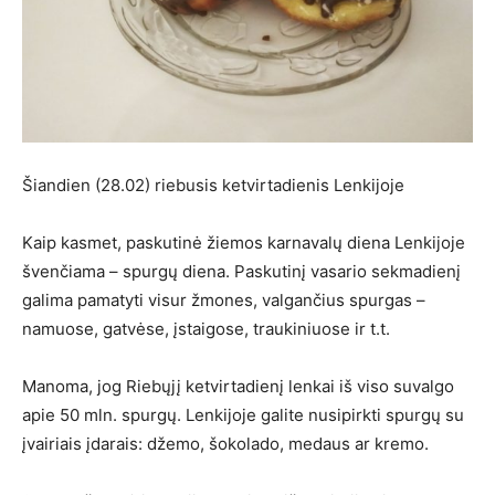
Šiandien (28.02) riebusis ketvirtadienis Lenkijoje
Kaip kasmet, paskutinė žiemos karnavalų diena Lenkijoje
švenčiama – spurgų diena. Paskutinį vasario sekmadienį
galima pamatyti visur žmones, valgančius spurgas –
namuose, gatvėse, įstaigose, traukiniuose ir t.t.
Manoma, jog Riebųjį ketvirtadienį lenkai iš viso suvalgo
apie 50 mln. spurgų. Lenkijoje galite nusipirkti spurgų su
įvairiais įdarais: džemo, šokolado, medaus ar kremo.