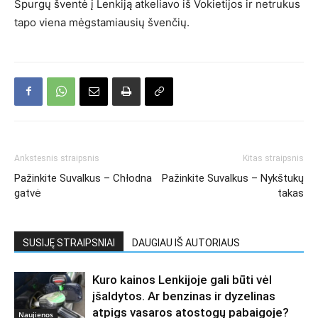
Spurgų šventė į Lenkiją atkeliavo iš Vokietijos ir netrukus
tapo viena mėgstamiausių švenčių.
Ankstesnis straipsnis
Kitas straipsnis
Pažinkite Suvalkus – Chłodna
Pažinkite Suvalkus – Nykštukų
gatvė
takas
SUSIJĘ STRAIPSNIAI
DAUGIAU IŠ AUTORIAUS
Kuro kainos Lenkijoje gali būti vėl
įšaldytos. Ar benzinas ir dyzelinas
atpigs vasaros atostogų pabaigoje?
Naujienos