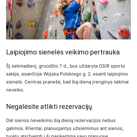
Laipiojimo sienelės veikimo pertrauka
Šį sekmadienį, gruodžio 7 d., bus uždaryta OSiR sporto
salėje, esančioje Wojska Polskiego g. 2, esanti laipiojimo
sienelė. Centras pranešė, kad šią dieną įrenginys laikinai
neveiks.
Negalėsite atlikti rezervacijų
Dėl sienos neveikimo šią dieną rezervacijos nebus
galimos. Klientai, planuojantys užsiėmimus ant sienos,
turėtų atsižvelgti į šį pasikeitimą savo planuose.