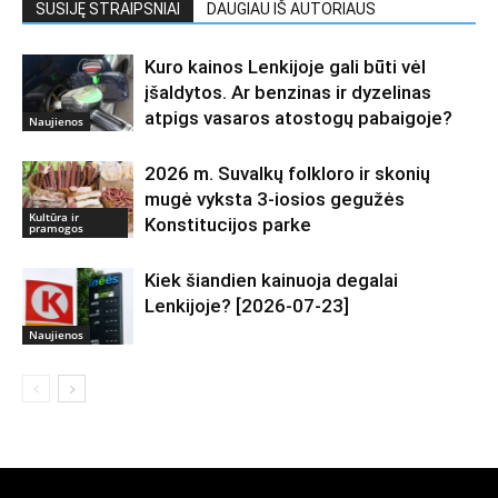
SUSIJĘ STRAIPSNIAI
DAUGIAU IŠ AUTORIAUS
Kuro kainos Lenkijoje gali būti vėl
įšaldytos. Ar benzinas ir dyzelinas
atpigs vasaros atostogų pabaigoje?
Naujienos
2026 m. Suvalkų folkloro ir skonių
mugė vyksta 3-iosios gegužės
Kultūra ir
Konstitucijos parke
pramogos
Kiek šiandien kainuoja degalai
Lenkijoje? [2026-07-23]
Naujienos