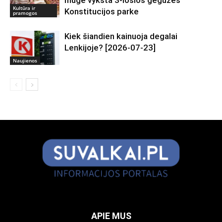
mugė vyksta 3-iosios gegužės
Kultūra ir
Konstitucijos parke
pramogos
Kiek šiandien kainuoja degalai
Lenkijoje? [2026-07-23]
Naujienos
APIE MUS