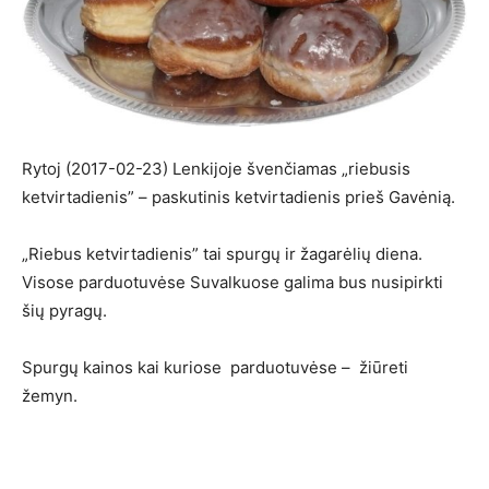
Rytoj (2017-02-23) Lenkijoje švenčiamas „riebusis
ketvirtadienis” – paskutinis ketvirtadienis prieš Gavėnią.
„Riebus ketvirtadienis” tai spurgų ir žagarėlių diena.
Visose parduotuvėse Suvalkuose galima bus nusipirkti
šių pyragų.
Spurgų kainos kai kuriose parduotuvėse – žiūreti
žemyn.