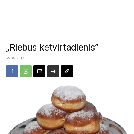
„Riebus ketvirtadienis”
22-02-2017