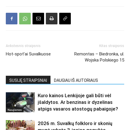
Ankstesnis straipsnis
Kitas straipsnis
Hot-spot’ai Suvalkuose
Remontas – Biedronka, ul.
Wojska Polskiego 15
SUSIJĘ STRAIPSNIAI
DAUGIAU IŠ AUTORIAUS
Kuro kainos Lenkijoje gali būti vėl
įšaldytos. Ar benzinas ir dyzelinas
atpigs vasaros atostogų pabaigoje?
Naujienos
2026 m. Suvalkų folkloro ir skonių