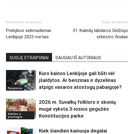
Ankstesnis straipsnis
Kitas straipsnis
Prekybos sekmadieniai
31. Kalėdų labdaros Didžiojo
Lenkijoje 2023 metais
orkestro finalas
SUSIJĘ STRAIPSNIAI
DAUGIAU IŠ AUTORIAUS
Kuro kainos Lenkijoje gali būti vėl
įšaldytos. Ar benzinas ir dyzelinas
atpigs vasaros atostogų pabaigoje?
Naujienos
2026 m. Suvalkų folkloro ir skonių
mugė vyksta 3-iosios gegužės
Kultūra ir
Konstitucijos parke
pramogos
Kiek šiandien kainuoja degalai