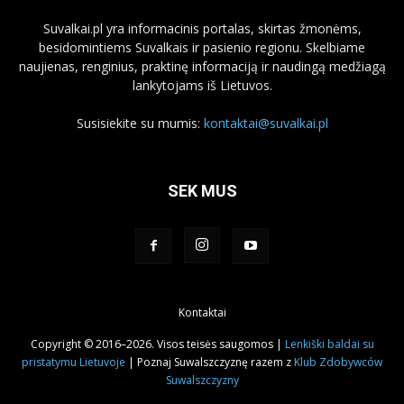
Suvalkai.pl yra informacinis portalas, skirtas žmonėms,
besidomintiems Suvalkais ir pasienio regionu. Skelbiame
naujienas, renginius, praktinę informaciją ir naudingą medžiagą
lankytojams iš Lietuvos.
Susisiekite su mumis:
kontaktai@suvalkai.pl
SEK MUS
Kontaktai
Copyright © 2016–2026. Visos teisės saugomos |
Lenkiški baldai su
pristatymu Lietuvoje
| Poznaj Suwalszczyznę razem z
Klub Zdobywców
Suwalszczyzny