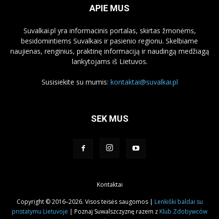
APIE MUS
Suvalkai.pl yra informacinis portalas, skirtas žmonėms,
besidomintiems Suvalkais ir pasienio regionu. Skelbiame
naujienas, renginius, praktinę informaciją ir naudingą medžiagą
lankytojams iš Lietuvos.
Susisiekite su mumis:
kontaktai@suvalkai.pl
SEK MUS
Kontaktai
Copyright © 2016–2026. Visos teisės saugomos |
Lenkiški baldai su
pristatymu Lietuvoje
| Poznaj Suwalszczyznę razem z
Klub Zdobywców