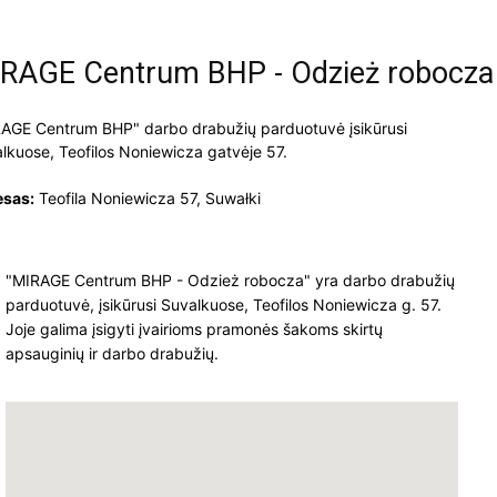
RAGE Centrum BHP - Odzież robocza
AGE Centrum BHP" darbo drabužių parduotuvė įsikūrusi
lkuose, Teofilos Noniewicza gatvėje 57.
esas:
Teofila Noniewicza 57, Suwałki
"MIRAGE Centrum BHP - Odzież robocza" yra darbo drabužių
parduotuvė, įsikūrusi Suvalkuose, Teofilos Noniewicza g. 57.
Joje galima įsigyti įvairioms pramonės šakoms skirtų
apsauginių ir darbo drabužių.