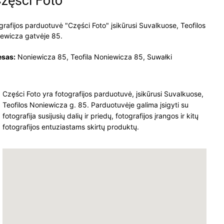
Części Foto
grafijos parduotuvė "Części Foto" įsikūrusi Suvalkuose, Teofilos
ewicza gatvėje 85.
esas:
Noniewicza 85, Teofila Noniewicza 85, Suwałki
Części Foto yra fotografijos parduotuvė, įsikūrusi Suvalkuose,
Teofilos Noniewicza g. 85. Parduotuvėje galima įsigyti su
fotografija susijusių dalių ir priedų, fotografijos įrangos ir kitų
fotografijos entuziastams skirtų produktų.