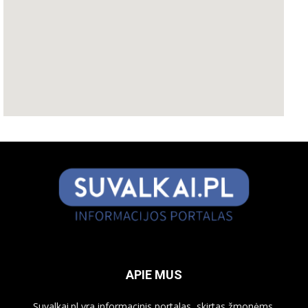
APIE MUS
Suvalkai.pl yra informacinis portalas, skirtas žmonėms,