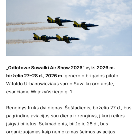
„Odlotowe Suwałki Air Show 2026“
vyks
2026 m.
birželio 27–28 d., 2026 m.
generolo brigados piloto
Witoldo Urbanowicziaus vardo Suvalkų oro uoste,
esančiame Wojczyńskiego g. 1.
Renginys truks dvi dienas. Šeštadienis, birželio 27 d., bus
pagrindinė aviacijos šou diena ir renginys, į kurį reikės
įsigyti bilietus. Sekmadienis, birželio 28 d., bus
organizuojamas kaip nemokamas šeimos aviacijos