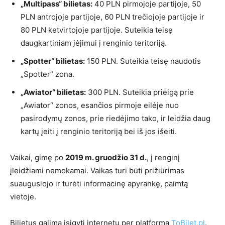
„Multipass“ bilietas:
40 PLN pirmojoje partijoje, 50
PLN antrojoje partijoje, 60 PLN trečiojoje partijoje ir
80 PLN ketvirtojoje partijoje. Suteikia teisę
daugkartiniam įėjimui į renginio teritoriją.
„Spotter“ bilietas:
150 PLN. Suteikia teisę naudotis
„Spotter“ zona.
„Awiator“ bilietas:
300 PLN. Suteikia prieigą prie
„Awiator“ zonos, esančios pirmoje eilėje nuo
pasirodymų zonos, prie riedėjimo tako, ir leidžia daug
kartų įeiti į renginio teritoriją bei iš jos išeiti.
Vaikai, gimę po
2019 m. gruodžio 31 d.
, į renginį
įleidžiami nemokamai. Vaikas turi būti prižiūrimas
suaugusiojo ir turėti informacinę apyrankę, paimtą
vietoje.
Bilietus galima įsigyti internetu per platformą
ToBilet.pl
.