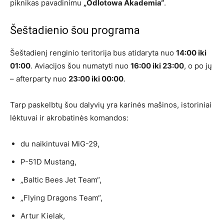
piknikas pavadinimu
„Odlotowa Akademia“
.
Šeštadienio šou programa
Šeštadienį renginio teritorija bus atidaryta nuo
14:00 iki
01:00
. Aviacijos šou numatyti nuo
16:00 iki 23:00
, o po jų
– afterparty nuo
23:00 iki 00:00
.
Tarp paskelbtų šou dalyvių yra karinės mašinos, istoriniai
lėktuvai ir akrobatinės komandos:
du naikintuvai MiG-29,
P-51D Mustang,
„Baltic Bees Jet Team“,
„Flying Dragons Team“,
Artur Kielak,