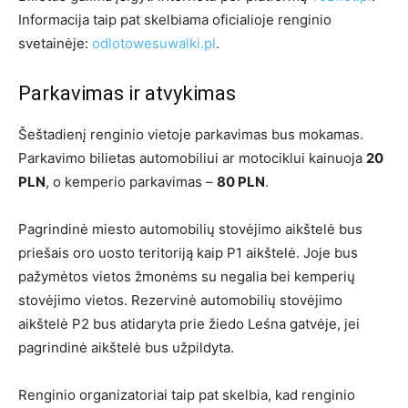
Informacija taip pat skelbiama oficialioje renginio
svetainėje:
odlotowesuwalki.pl
.
Parkavimas ir atvykimas
Šeštadienį renginio vietoje parkavimas bus mokamas.
Parkavimo bilietas automobiliui ar motociklui kainuoja
20
PLN
, o kemperio parkavimas –
80 PLN
.
Pagrindinė miesto automobilių stovėjimo aikštelė bus
priešais oro uosto teritoriją kaip P1 aikštelė. Joje bus
pažymėtos vietos žmonėms su negalia bei kemperių
stovėjimo vietos. Rezervinė automobilių stovėjimo
aikštelė P2 bus atidaryta prie žiedo Leśna gatvėje, jei
pagrindinė aikštelė bus užpildyta.
Renginio organizatoriai taip pat skelbia, kad renginio