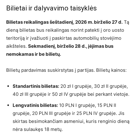
Bilietai ir dalyvavimo taisyklės
Bilietas reikalingas šeštadienį, 2026 m. birželio 27 d.
Tą
dieną bilietas bus reikalingas norint patekti į oro uosto
teritoriją ir įvažiuoti į paskirtas automobilių stovėjimo
aikšteles.
Sekmadienį, birželio 28 d., įėjimas bus
nemokamas ir be bilietų.
Bilietų pardavimas suskirstytas į partijas. Bilietų kainos:
Standartinis bilietas:
20 zł I grupėje, 30 zł II grupėje,
40 zł III grupėje ir 50 zł IV grupėje bei perkant vietoje.
Lengvatinis bilietas:
10 PLN I grupėje, 15 PLN II
grupėje, 20 PLN III grupėje ir 25 PLN IV grupėje. Jis
skirtas besimokančiam asmeniui, kuris renginio dieną
nėra sulaukęs 18 metų.