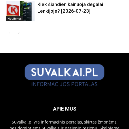
Kiek šiandien kainuoja degalai
Lenkijoje? [2026-07-23]
Naujienos
APIE MUS
Suvalkai.pl yra informacinis portalas, skirtas žmonėms,
besidomintiems Suvalkais ir pasienio regionu. Skelbiame