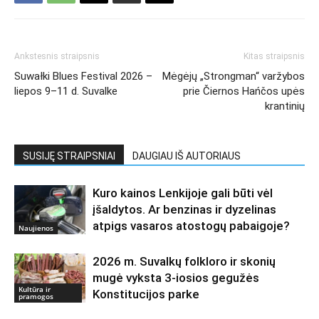
Ankstesnis straipsnis
Kitas straipsnis
Suwałki Blues Festival 2026 –
Mėgėjų „Strongman“ varžybos
liepos 9–11 d. Suvalke
prie Čiernos Hańčos upės
krantinių
SUSIJĘ STRAIPSNIAI
DAUGIAU IŠ AUTORIAUS
Kuro kainos Lenkijoje gali būti vėl
įšaldytos. Ar benzinas ir dyzelinas
atpigs vasaros atostogų pabaigoje?
Naujienos
2026 m. Suvalkų folkloro ir skonių
mugė vyksta 3-iosios gegužės
Kultūra ir
Konstitucijos parke
pramogos