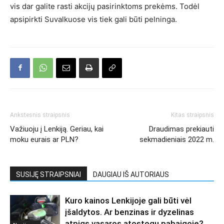
vis dar galite rasti akcijų pasirinktoms prekėms. Todėl
apsipirkti Suvalkuose vis tiek gali būti pelninga.
Ankstesnis straipsnis
Kitas straipsnis
Važiuoju į Lenkiją. Geriau, kai
Draudimas prekiauti
moku eurais ar PLN?
sekmadieniais 2022 m.
SUSIJĘ STRAIPSNIAI
DAUGIAU IŠ AUTORIAUS
Kuro kainos Lenkijoje gali būti vėl
įšaldytos. Ar benzinas ir dyzelinas
atpigs vasaros atostogų pabaigoje?