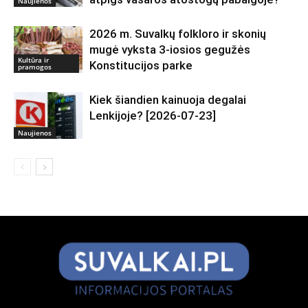
Naujienos
2026 m. Suvalkų folkloro ir skonių
mugė vyksta 3-iosios gegužės
Kultūra ir
Konstitucijos parke
pramogos
Kiek šiandien kainuoja degalai
Lenkijoje? [2026-07-23]
Naujienos