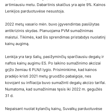
artimiausiu metu. Dabartinis skaičius yra apie 9%. Kainos
Lenkijos parduotuvėse nesustoja.
2022 metų vasario mėn. buvo įgyvendintas pasiūlytas
antikrizinis skydas. Planuojama PVM sumažinimas
maistui. Tikimės, kad šis sprendimas pristabdys nuolatinį
kainų augimą.
Lenkija yra tarp šalių, pasižyminčių sparčiausiu degalų ir
naftos kainų augimu ES. Po laikino sumažinimo akcizai
grįžo žemiau 6 PLN/l lygio. Prisiminkime, kad kainos
pradėjo kristi 2021 metų gruodžio pabaigoje, nes
kovojant su infliacija buvo sumažinti degalų akcizo tarifai.
Numatoma, kad sumažinimas tęsis iki 2022 m. gegužės
31 d.
Nepaisant nuolat kylančių kainų, Suvalkų parduotuvėse