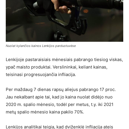
Nuolat kylančios kainos Lenkijos parduotuvėse
Lenkijoje pastaraisiais mėnesiais pabrango tiesiog viskas,
ypač maisto produktai. Verslininkai, keliant kainas,
teisinasi progresuojančia infliacija.
Per maždaug 7 dienas rapsų aliejus pabrango 17 proc.
Jau nekalbant apie tai, kad jo kaina nuolat didėjo nuo
2020 m. spalio mėnesio, todėl per metus, t.y. iki 2021
metų spalio mėnesio kaina pakilo 70%.
Lenkijos analitikai teigia, kad dviženklė infliacija ateis