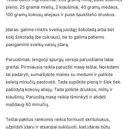
pieno, 25 gramai mielių, 2 kiaušiniai, 40 gramų medaus,
100 gramų kokosų aliejaus ir pusė šaukštelio druskos.
Įdaras: galime rinktis sveiką juodąjį šokoladą arba bet
kokį šokoladą (be cukraus), be to galima patiems
pasigaminti sveikų vaisių įdarą.
Paruošimas: lengvoji spurgų versija paruošiama labai
greitai. Pirmiausia reikia paruošti masę tešlai. Norėdami
tai padaryti, sumaišykite mieles su medumi ir palikite
keletą minučių pastovėti. Tada supilkite pieną ir šiek tiek
pašildytą kokosų aliejų. Tada įpilkite druskos, miltų ir
kiaušinių. Paruoštą masę reikia išminkyti ir atidėti
maždaug 40 minučių.
Tešlai pakilus rankomis reikia formuoti skrituliukus,
užpildyti įdaru ir atsargiai suklijuoti, kad įdaras būtų