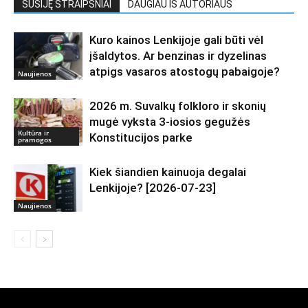
SUSIJĘ STRAIPSNIAI
DAUGIAU IŠ AUTORIAUS
Kuro kainos Lenkijoje gali būti vėl
įšaldytos. Ar benzinas ir dyzelinas
atpigs vasaros atostogų pabaigoje?
Naujienos
2026 m. Suvalkų folkloro ir skonių
mugė vyksta 3-iosios gegužės
Kultūra ir
Konstitucijos parke
pramogos
Kiek šiandien kainuoja degalai
Lenkijoje? [2026-07-23]
Naujienos