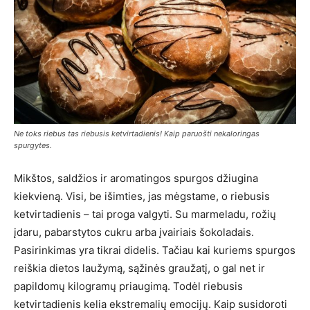
Ne toks riebus tas riebusis ketvirtadienis! Kaip paruošti nekaloringas
spurgytes.
Mikštos, saldžios ir aromatingos spurgos džiugina
kiekvieną. Visi, be išimties, jas mėgstame, o riebusis
ketvirtadienis – tai proga valgyti. Su marmeladu, rožių
įdaru, pabarstytos cukru arba įvairiais šokoladais.
Pasirinkimas yra tikrai didelis. Tačiau kai kuriems spurgos
reiškia dietos laužymą, sąžinės graužatį, o gal net ir
papildomų kilogramų priaugimą. Todėl riebusis
ketvirtadienis kelia ekstremalių emocijų. Kaip susidoroti