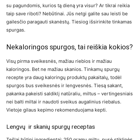
su pagundomis, kurios tą dieną yra visur? Ar tikrai reikia
taip save riboti? Nebūtinai. Jūs netgi galite sau leisti be
gailesčio paragauti skanėstų. Tiesiog išsirinkite tinkamas
spurgas.
Nekaloringos spurgos, tai reiškia kokios?
Visų pirma sveikesnės, mažiau riebios ir mažiau
kaloringos. Bet ne mažiau skanios. Tinkamų spurgų
recepte yra daug kaloringų produktų pakaitalų, todėl
spurgos bus sveikesnės ir lengvesnės. Tiesą sakant,
pakanka pakeisti saldiklį natūraliu, miltus – vertingesniais
nei balti miltai ir naudoti sveikus augalinius riebalus.
Vietoje gilaus kepimo rekomenduojama kepti.
Lengvų ir skanių spurgų receptas
Tešlai būtini ingredientai: 250 gramų miltų, pusė stiklinės