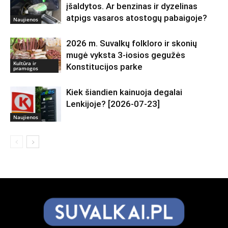
įšaldytos. Ar benzinas ir dyzelinas
atpigs vasaros atostogų pabaigoje?
Naujienos
2026 m. Suvalkų folkloro ir skonių
mugė vyksta 3-iosios gegužės
Kultūra ir
Konstitucijos parke
pramogos
Kiek šiandien kainuoja degalai
Lenkijoje? [2026-07-23]
Naujienos