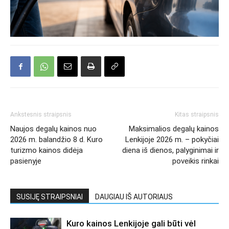
Ankstesnis straipsnis
Kitas straipsnis
Naujos degalų kainos nuo
Maksimalios degalų kainos
2026 m. balandžio 8 d. Kuro
Lenkijoje 2026 m. – pokyčiai
turizmo kainos didėja
diena iš dienos, palyginimai ir
pasienyje
poveikis rinkai
SUSIJĘ STRAIPSNIAI
DAUGIAU IŠ AUTORIAUS
Kuro kainos Lenkijoje gali būti vėl