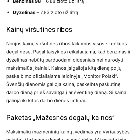
Benzinas 98
– 6,88 zloto už litrą
Dyzelinas
– 7,83 zloto už litrą
Kainų viršutinės ribos
Naujos kainų viršutinės ribos taikomos visose Lenkijos
degalinėse. Pagal taisykles reikalaujama, kad benzinas ir
dyzelinas nebūtų parduodami didesniais nei nurodyti
maksimalūs įkainiai. Kainos įsigalioja kitą dieną po jų
paskelbimo oficialiajame leidinyje „Monitor Polski”.
Švenčių dienomis galioja kaina, paskelbta paskutinę
darbo dieną prieš savaitgalį ar šventinę dieną. Ši kaina
galioja iki kitos darbo dienos imtinai.
Paketas „Mažesnės degalų kainos”
Maksimalių mažmeninių kainų įvedimas yra Vyriausybės
paketo „Mažesnės degalų kainos” dalis. Į šį paketą taip