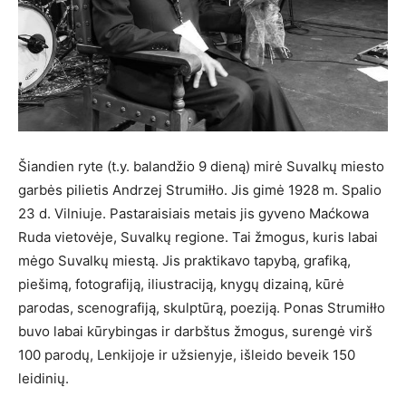
Šiandien ryte (t.y. balandžio 9 dieną) mirė Suvalkų miesto
garbės pilietis Andrzej Strumiłło. Jis gimė 1928 m. Spalio
23 d. Vilniuje. Pastaraisiais metais jis gyveno Maćkowa
Ruda vietovėje, Suvalkų regione. Tai žmogus, kuris labai
mėgo Suvalkų miestą. Jis praktikavo tapybą, grafiką,
piešimą, fotografiją, iliustraciją, knygų dizainą, kūrė
parodas, scenografiją, skulptūrą, poeziją. Ponas Strumiłło
buvo labai kūrybingas ir darbštus žmogus, surengė virš
100 parodų, Lenkijoje ir užsienyje, išleido beveik 150
leidinių.