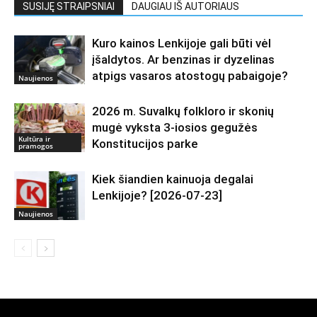
SUSIJĘ STRAIPSNIAI
DAUGIAU IŠ AUTORIAUS
Kuro kainos Lenkijoje gali būti vėl
įšaldytos. Ar benzinas ir dyzelinas
atpigs vasaros atostogų pabaigoje?
Naujienos
2026 m. Suvalkų folkloro ir skonių
mugė vyksta 3-iosios gegužės
Kultūra ir
Konstitucijos parke
pramogos
Kiek šiandien kainuoja degalai
Lenkijoje? [2026-07-23]
Naujienos