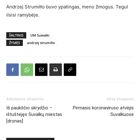
Andrzej Strumiłło buvo ypatingas, meno žmogus. Tegul
ilsisi ramybėje.
ŠALTINIS
UM Suwalki
ŽYMĖS
andrzej strumillo
Ankstesnis straipsnis
Kitas straipsnis
Iš paukščio skrydžio –
Pirmasis koronaviruso atvėjis
ištuštėjęs Suvalkų miestas
Suvalkuose
[dronas]