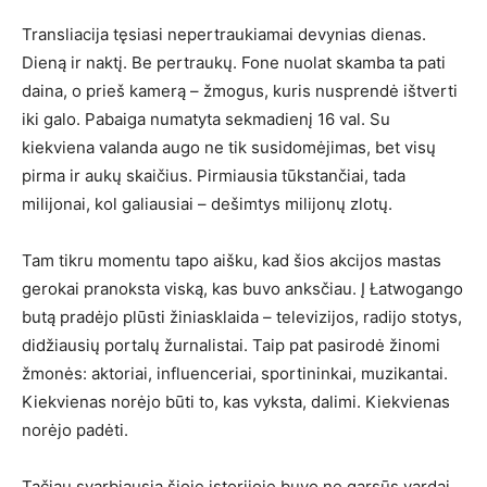
Transliacija tęsiasi nepertraukiamai devynias dienas.
Dieną ir naktį. Be pertraukų. Fone nuolat skamba ta pati
daina, o prieš kamerą – žmogus, kuris nusprendė ištverti
iki galo. Pabaiga numatyta sekmadienį 16 val. Su
kiekviena valanda augo ne tik susidomėjimas, bet visų
pirma ir aukų skaičius. Pirmiausia tūkstančiai, tada
milijonai, kol galiausiai – dešimtys milijonų zlotų.
Tam tikru momentu tapo aišku, kad šios akcijos mastas
gerokai pranoksta viską, kas buvo anksčiau. Į Łatwogango
butą pradėjo plūsti žiniasklaida – televizijos, radijo stotys,
didžiausių portalų žurnalistai. Taip pat pasirodė žinomi
žmonės: aktoriai, influenceriai, sportininkai, muzikantai.
Kiekvienas norėjo būti to, kas vyksta, dalimi. Kiekvienas
norėjo padėti.
Tačiau svarbiausia šioje istorijoje buvo ne garsūs vardai.