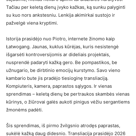
Tačiau per keletą dienų įvyko kažkas, ką sunku palyginti
su kuo nors ankstesniu. Lenkija akimirkai sustojo ir
pažvelgė viena kryptimi.
Istorija prasidėjo nuo Piotro, internete žinomo kaip
Łatwogang. Jaunas, kuklus kūrėjas, kuris nesistengė
išgarsėti kontroversijomis ar dideliais projektais,
nusprendė padaryti kažką gero. Be pompastikos, be
užnugario, be dirbtinio emocijų kurstymo. Savo vieno
kambario bute jis pradėjo tiesioginę transliaciją.
Kompiuteris, kamera, paprastos sąlygos. Ir vienas
sprendimas – keletą dienų be pertraukos skambės vienas
kūrinys, o žiūrovai galės aukoti pinigus vėžiu sergantiems
žmonėms padėti.
Šis sprendimas, iš pirmo žvilgsnio atrodęs paprastas,
sukėlė kažką daug didesnio. Transliacija prasidėjo 2026