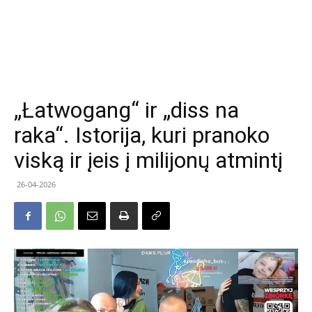
„Łatwogang“ ir „diss na
raka“. Istorija, kuri pranoko
viską ir įeis į milijonų atmintį
26-04-2026