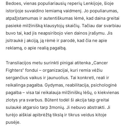
Bedoes, vienas populiariausių reperių Lenkijoje, šioje
istorijoje suvaidino lemiamą vaidmenį. Jo populiarumas,
atpažįstamumas ir autentiškumas lėmė, kad daina greitai
pasiekė milžinišką klausytojų skaičių. Tačiau dar svarbiau
buvo tai, kad jis neapsiribojo vien dainos įrašymu. Jis
įsitraukė į akciją, ją rėmė ir parodė, kad čia ne apie
reklamą, o apie realią pagalbą.
Transliacijos metu surinkti pinigai atitenka „Cancer
Fighters“ fondui – organizacijai, kuri remia vėžiu
sergančius vaikus ir jaunuolius. Tai konkreti, reali ir
reikalinga pagalba. Gydymas, reabilitacija, psichologinė
pagalba – visa tai reikalauja milžiniškų lėšų, o kiekvienas
zlotys yra svarbus. Būtent todėl ši akcija taip greitai
sulaukė atgarsio tarp žmonių. Ji nebuvo abstrakti. Ji
turėjo aiškiai apibrėžtą tikslą ir tikrus veidus kitoje
pusėje.