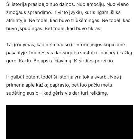
Ši istorija prasidėjo nuo dainos. Nuo emocijų. Nuo vieno
žmogaus sprendimo. Ir virto įvykiu, kuris ilgam išliks
atmintyje. Ne todėl, kad buvo triukšmingas. Ne todėl, kad
buvo įspūdingas. Bet todėl, kad buvo tikras.
Tai įrodymas, kad net chaoso ir informacijos kupiname
pasaulyje žmonės vis dar sugeba sustoti ir padaryti kažką
gero. Kartu. Be apskaičiavimų. Iš širdies poreikio.
Ir galbūt būtent todėl ši istorija yra tokia svarbi. Nes ji
primena apie kažką paprasto, bet tuo pačiu metu
sudėtingiausio – kad gėris vis dar turi reikšmę.