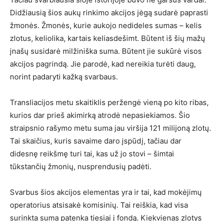
Didžiausią šios aukų rinkimo akcijos jėgą sudarė paprasti
žmonės. Žmonės, kurie aukojo nedideles sumas – kelis
zlotus, keliolika, kartais keliasdešimt. Būtent iš šių mažų
įnašų susidarė milžiniška suma. Būtent jie sukūrė visos
akcijos pagrindą. Jie parodė, kad nereikia turėti daug,
norint padaryti kažką svarbaus.
Transliacijos metu skaitiklis peržengė vieną po kito ribas,
kurios dar prieš akimirką atrodė nepasiekiamos. Šio
straipsnio rašymo metu suma jau viršija 121 milijoną zlotų.
Tai skaičius, kuris savaime daro įspūdį, tačiau dar
didesnę reikšmę turi tai, kas už jo stovi – šimtai
tūkstančių žmonių, nusprendusių padėti.
Svarbus šios akcijos elementas yra ir tai, kad mokėjimų
operatorius atsisakė komisinių. Tai reiškia, kad visa
surinkta suma patenka tiesiai į fondą. Kiekvienas zlotys