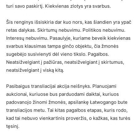
turi savo paskirtį. Kiekvienas zlotys yra svarbus.
Šis renginys išsiskiria dar kuo nors, kas šiandien yra ypač
retas dalykas. Skirtumų nebuvimu. Politikos nebuvimu.
Interesų nebuvimu. Pasaulyje, kuriame beveik kiekvienas
svarbus klausimas tampa ginčo objektu, čia žmonės
sugebėjo susivienyti dėl vieno tikslo. Pagalbos.
Neatsižvelgiant į pažiūras, neatsižvelgiant į skirtumus,
neatsižvelgiant į viską kitą.
Pasibaigus transliacijai akcija neišnyks. Planuojami
aukcionai, kuriuose bus parduodami daiktai, kuriuos
padovanojo žinomi žmonės, apsilankę Łatwogango bute
transliacijos metu. Tai kitas pagalbos etapas, kuris rodo,
kad tai nebuvo vienkartinis proveržis, o kažkas, kas turės
tęsinį.