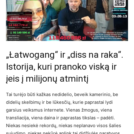
„Łatwogang“ ir „diss na raka“.
Istorija, kuri pranoko viską ir
įeis į milijonų atmintį
Tai turėjo būti kažkas nedidelio, beveik kamerinio, be
didelių skelbimų ir be lūkesčių, kurie paprastai lydi
garsius veiksmus internete. Vienas žmogus, viena
transliacija, viena daina ir paprastas tikslas – padėti.
Niekas nesiekė rekordų, niekas neplanavo visos šalies
sujudimo, niekas nekūrė aplink tai didžiulės naratyvos.