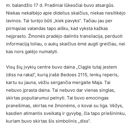
m. balandžio 17 d. Pradiniai lūkesčiai buvo atsargūs.
Niekas nekalbėjo apie didelius skaičius, niekas nesitikėjo
lavinos. Tai turėjo būti „kiek pavyks“. Tačiau jau per
pirmąsias valandas tapo aišku, kad vyksta kažkas
neįprasto. Žmonės pradėjo dalintis transliacija, perduoti
informaciją toliau, o aukų skaičius ėmė augti greičiau, nei
kas nors galėjo numatyti.
Visų šių įvykių centre buvo daina „Ciągle tutaj jestem
(diss na raka)“, kurią įrašė Bedoes 2115, lenkų reperis,
kartu su jauna, vėžiu sergančia mergaite Maja. Tai
nebuvo įprasta daina. Tai nebuvo dar vienas singlas,
skirtas populiarumui pelnyti. Tai buvo emocingas
pranešimas, skirtas ne žmonėms, o kovai su liga. Vėžys,
kasdien atimantis sveikatą ir gyvybę, čia tapo priešininku,
kuriam buvo skirtas šis simbolinis „diss“.