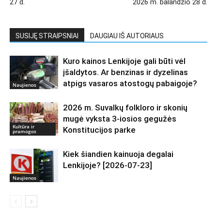
27 d.
2026 m. balandžio 28 d.
SUSIJĘ STRAIPSNIAI
DAUGIAU IŠ AUTORIAUS
Kuro kainos Lenkijoje gali būti vėl
įšaldytos. Ar benzinas ir dyzelinas
atpigs vasaros atostogų pabaigoje?
Naujienos
2026 m. Suvalkų folkloro ir skonių
mugė vyksta 3-iosios gegužės
Kultūra ir
Konstitucijos parke
pramogos
Kiek šiandien kainuoja degalai
Lenkijoje? [2026-07-23]
Naujienos