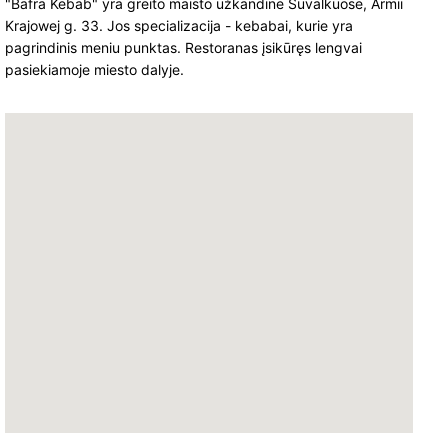
"Bafra Kebab" yra greito maisto užkandinė Suvalkuose, Armii
Krajowej g. 33. Jos specializacija - kebabai, kurie yra
pagrindinis meniu punktas. Restoranas įsikūręs lengvai
pasiekiamoje miesto dalyje.