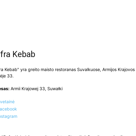
fra Kebab
ra Kebab" yra greito maisto restoranas Suvalkuose, Armijos Krajovos
ėje 33.
esas:
Armii Krajowej 33, Suwałki
vetainė
acebook
nstagram