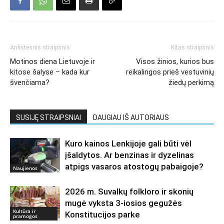
Ankstesnis straipsnis
Kitas straipsnis
Motinos diena Lietuvoje ir
Visos žinios, kurios bus
kitose šalyse – kada kur
reikalingos prieš vestuvinių
švenčiama?
žiedų perkimą
SUSIJĘ STRAIPSNIAI
DAUGIAU IŠ AUTORIAUS
Kuro kainos Lenkijoje gali būti vėl
įšaldytos. Ar benzinas ir dyzelinas
atpigs vasaros atostogų pabaigoje?
Naujienos
2026 m. Suvalkų folkloro ir skonių
mugė vyksta 3-iosios gegužės
Kultūra ir
Konstitucijos parke
pramogos