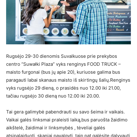
Rugsėjo 29-30 dienomis Suvalkuose prie prekybos
centro “Suwałki Plaza” vyks renginys FOOD TRUCK –
maisto furgonai (bus jų apie 20), kuriuose galima bus
paragauti labai skanaus maisto iš skirtingų šalių.Renginys
vyks rugsėjo 29 dieną, o prasidės nuo 12.00 iki 21.00,
tačiau rugsėjo 30 dieną nuo 12.00 iki 20.00.
Tai gera galimybė pabendrauti su savo šeima ir vaikais.
Vaikai galės linksmai praleisti laiką,bus paruošta žaidimo
aikštelė, žaidimai ir linksmybės , tėveliai galės
atsipalaiduoti, skaniai pavalgyti, taip pat galėsite dalyvauti