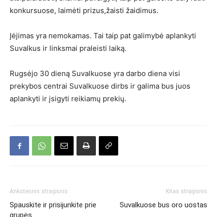
konkursuose, laimėti prizus,žaisti žaidimus.
Įėjimas yra nemokamas. Tai taip pat galimybė aplankyti
Suvalkus ir linksmai praleisti laiką.
Rugsėjo 30 dieną Suvalkuose yra darbo diena visi
prekybos centrai Suvalkuose dirbs ir galima bus juos
aplankyti ir įsigyti reikiamų prekių.
Ankstesnis straipsnis
Kitas straipsnis
Spauskite ir prisijunkite prie
Suvalkuose bus oro uostas
grupės.