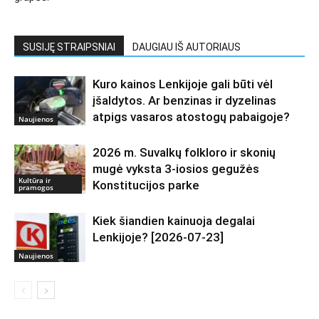
SUSIJĘ STRAIPSNIAI
DAUGIAU IŠ AUTORIAUS
Kuro kainos Lenkijoje gali būti vėl
įšaldytos. Ar benzinas ir dyzelinas
atpigs vasaros atostogų pabaigoje?
Naujienos
2026 m. Suvalkų folkloro ir skonių
mugė vyksta 3-iosios gegužės
Kultūra ir
Konstitucijos parke
pramogos
Kiek šiandien kainuoja degalai
Lenkijoje? [2026-07-23]
Naujienos