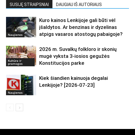
SUSIJĘ STRAIPSNIAI
DAUGIAU IŠ AUTORIAUS
Kuro kainos Lenkijoje gali būti vėl
įšaldytos. Ar benzinas ir dyzelinas
atpigs vasaros atostogų pabaigoje?
Naujienos
2026 m. Suvalkų folkloro ir skonių
mugė vyksta 3-iosios gegužės
Kultūra ir
Konstitucijos parke
pramogos
Kiek šiandien kainuoja degalai
Lenkijoje? [2026-07-23]
Naujienos