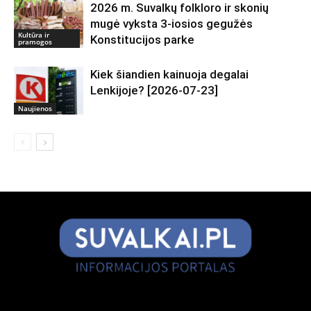
2026 m. Suvalkų folkloro ir skonių
mugė vyksta 3-iosios gegužės
Kultūra ir
Konstitucijos parke
pramogos
Kiek šiandien kainuoja degalai
Lenkijoje? [2026-07-23]
Naujienos