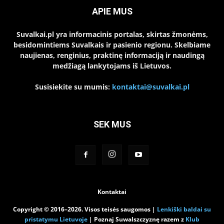
APIE MUS
Suvalkai.pl yra informacinis portalas, skirtas žmonėms,
besidomintiems Suvalkais ir pasienio regionu. Skelbiame
naujienas, renginius, praktinę informaciją ir naudingą
medžiagą lankytojams iš Lietuvos.
Susisiekite su mumis:
kontaktai@suvalkai.pl
SEK MUS
Kontaktai
Copyright © 2016–2026. Visos teisės saugomos |
Lenkiški baldai su
pristatymu Lietuvoje
| Poznaj Suwalszczyznę razem z
Klub