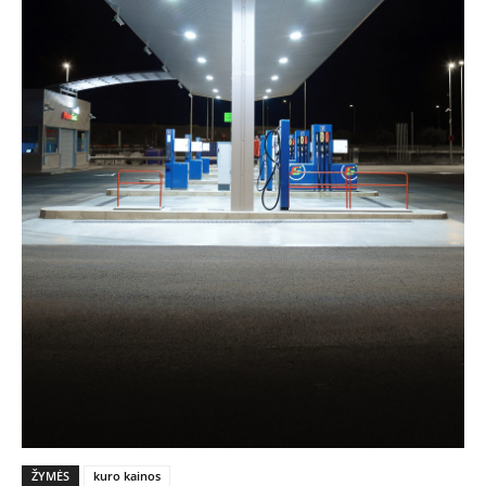
ŽYMĖS
kuro kainos