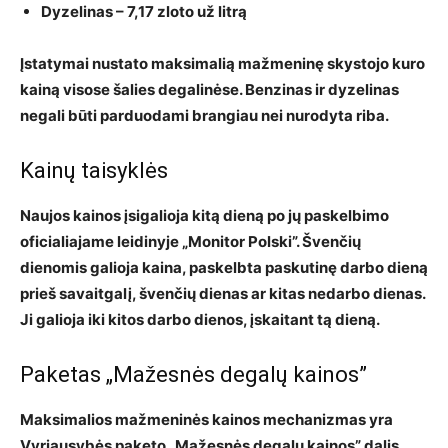
Dyzelinas
– 7,17 zloto už litrą
Įstatymai nustato maksimalią mažmeninę skystojo kuro
kainą visose šalies degalinėse. Benzinas ir dyzelinas
negali būti parduodami brangiau nei nurodyta riba.
Kainų taisyklės
Naujos kainos įsigalioja kitą dieną po jų paskelbimo
oficialiajame leidinyje „Monitor Polski”. Švenčių
dienomis galioja kaina, paskelbta paskutinę darbo dieną
prieš savaitgalį, švenčių dienas ar kitas nedarbo dienas.
Ji galioja iki kitos darbo dienos, įskaitant tą dieną.
Paketas „Mažesnės degalų kainos”
Maksimalios mažmeninės kainos mechanizmas yra
Vyriausybės paketo „Mažesnės degalų kainos” dalis.