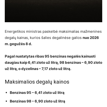
Energetikos ministras paskelbė maksimalias mažmenines
degalų kainas, kurios šalies degalinėse galios
nuo 2026
m. gegužės 8 d.
Pagal nustatytas ribas 95 benzinas negalės kainuoti
daugiau kaip 6,41 zloto už litrą, 98 benzinas – 6,90 zloto
už litrą, o dyzelinas – 7,17 zloto už litrą.
Maksimalios degalų kainos
Benzinas 95
– 6,41 zloto už litrą
Benzinas 98
– 6,90 zloto už litrą