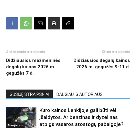
Ankstesnis straipsnis
Kitas straipsnis
Didžiausios mažmeninės
Didžiausios degalų kainos
degalų kainos 2026 m.
2026 m. gegužės 9-11 d.
gegužės 7 d.
SUSIJĘ STRAIPSNIAI
DAUGIAU IŠ AUTORIAUS
Kuro kainos Lenkijoje gali būti vėl
įšaldytos. Ar benzinas ir dyzelinas
atpigs vasaros atostogų pabaigoje?
Naujienos