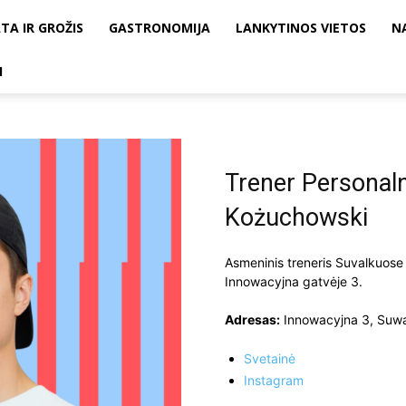
TA IR GROŽIS
GASTRONOMIJA
LANKYTINOS VIETOS
N
I
Trener Personalny
Kożuchowski
Asmeninis treneris Suvalkuose 
Innowacyjna gatvėje 3.
Adresas:
Innowacyjna 3, Suwa
Svetainė
Instagram