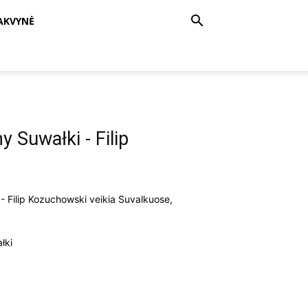
AKVYNĖ
 Suwałki - Filip
- Filip Kozuchowski veikia Suvalkuose,
łki