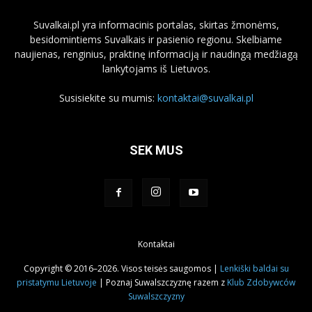
Suvalkai.pl yra informacinis portalas, skirtas žmonėms,
besidomintiems Suvalkais ir pasienio regionu. Skelbiame
naujienas, renginius, praktinę informaciją ir naudingą medžiagą
lankytojams iš Lietuvos.
Susisiekite su mumis:
kontaktai@suvalkai.pl
SEK MUS
Kontaktai
Copyright © 2016–2026. Visos teisės saugomos |
Lenkiški baldai su
pristatymu Lietuvoje
| Poznaj Suwalszczyznę razem z
Klub Zdobywców
Suwalszczyzny