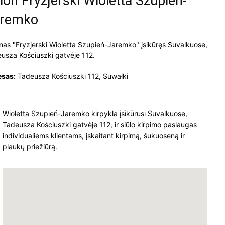
lon Fryzjerski Wioletta Szupień-
aremko
nas "Fryzjerski Wioletta Szupień-Jaremko" įsikūręs Suvalkuose,
usza Kościuszki gatvėje 112.
esas:
Tadeusza Kościuszki 112, Suwałki
Wioletta Szupień-Jaremko kirpykla įsikūrusi Suvalkuose,
Tadeusza Kościuszki gatvėje 112, ir siūlo kirpimo paslaugas
individualiems klientams, įskaitant kirpimą, šukuoseną ir
plaukų priežiūrą.