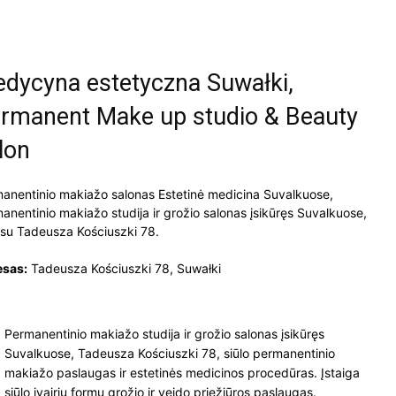
dycyna estetyczna Suwałki,
rmanent Make up studio & Beauty
lon
anentinio makiažo salonas Estetinė medicina Suvalkuose,
anentinio makiažo studija ir grožio salonas įsikūręs Suvalkuose,
su Tadeusza Kościuszki 78.
esas:
Tadeusza Kościuszki 78, Suwałki
Permanentinio makiažo studija ir grožio salonas įsikūręs
Suvalkuose, Tadeusza Kościuszki 78, siūlo permanentinio
makiažo paslaugas ir estetinės medicinos procedūras. Įstaiga
siūlo įvairių formų grožio ir veido priežiūros paslaugas.