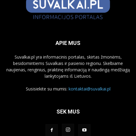
APIE MUS
Suvalkai.pl yra informacinis portalas, skirtas žmonėms,
besidomintiems Suvalkais ir pasienio regionu. Skelbiame
naujienas, renginius, praktinę informaciją ir naudingą medžiagą
lankytojams iš Lietuvos.
Susisiekite su mumis:
kontaktai@suvalkai.pl
SEK MUS