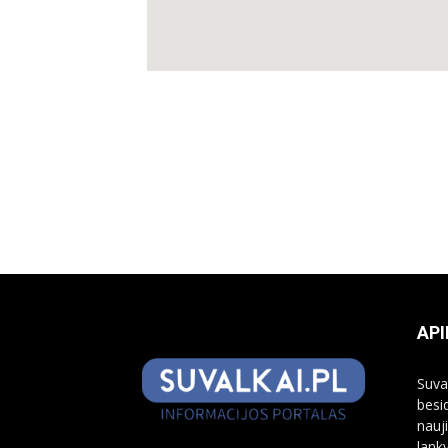
API
Suva
besi
nauj
lank