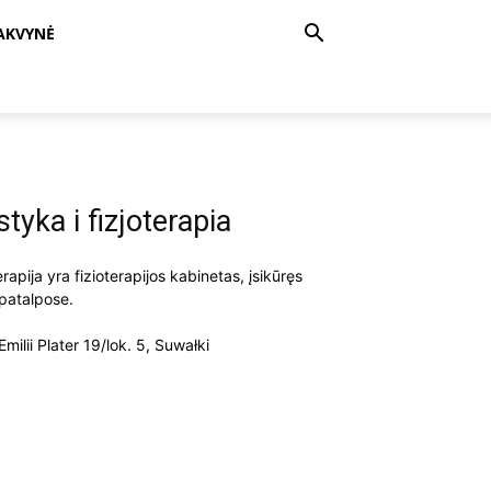
AKVYNĖ
ka i fizjoterapia
rapija yra fizioterapijos kabinetas, įsikūręs
 patalpose.
milii Plater 19/lok. 5, Suwałki