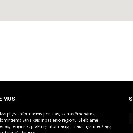
E MUS
S
lkai.pl yra informacinis portalas, skirtas žmonėms,
domintiems Suvalkais ir pasienio regionu. Skelbiame
ienas, renginius, praktinę informaciją ir naudingą medžiagą
ytojams iš Lietuvos.