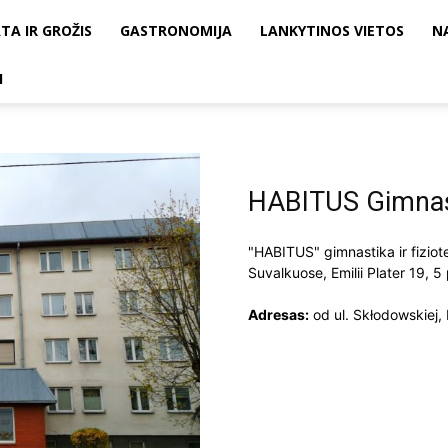
TA IR GROŽIS
GASTRONOMIJA
LANKYTINOS VIETOS
N
I
HABITUS Gimnasty
"HABITUS" gimnastika ir fiziote
Suvalkuose, Emilii Plater 19, 5
Adresas:
od ul. Skłodowskiej, E