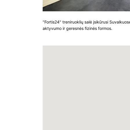
"Fortis24" treniruoklių salė įsikūrusi Suvalkuos
aktyvumo ir geresnės fizinės formos.