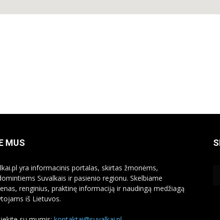
E MUS
S
lkai.pl yra informacinis portalas, skirtas žmonėms,
domintiems Suvalkais ir pasienio regionu. Skelbiame
ienas, renginius, praktinę informaciją ir naudingą medžiagą
ytojams iš Lietuvos.
siekite su mumis:
kontaktai@suvalkai.pl