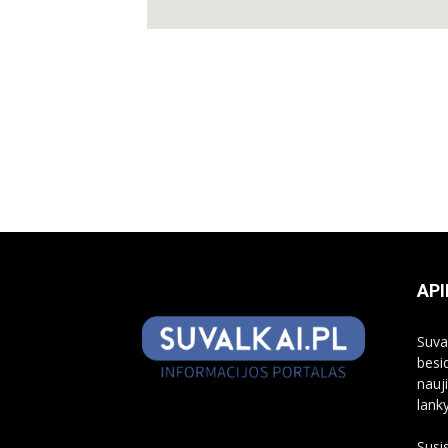
API
Suva
besi
nauj
lank
Susi