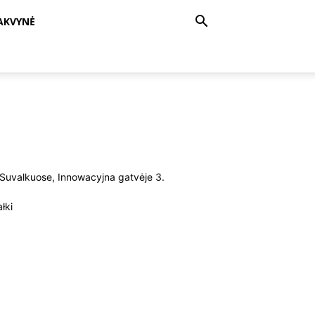
AKVYNĖ
ra Suvalkuose, Innowacyjna gatvėje 3.
łki