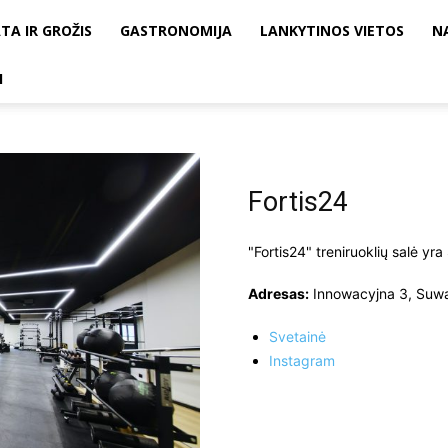
TA IR GROŽIS
GASTRONOMIJA
LANKYTINOS VIETOS
N
I
Fortis24
"Fortis24" treniruoklių salė y
Adresas:
Innowacyjna 3, Suwa
Svetainė
Instagram