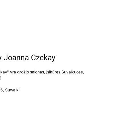
 Joanna Czekay
y" yra grožio salonas, įsikūręs Suvalkuose,
5.
5, Suwałki