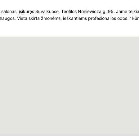
lonas, įsikūręs Suvalkuose, Teofilos Noniewicza g. 95. Jame teiki
slaugos. Vieta skirta žmonėms, ieškantiems profesionalios odos ir kūn