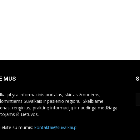
E MUS
S
lkai.pl yra informacinis portalas, skirtas žmonėms,
domintiems Suvalkais ir pasienio regionu. Skelbiame
ienas, renginius, praktinę informaciją ir naudingą medžiagą
ytojams iš Lietuvos.
siekite su mumis:
kontaktai@suvalkai.pl