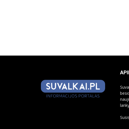
API
Suva
besi
nauj
lank
Susi