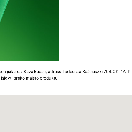
eca įsikūrusi Suvalkuose, adresu Tadeusza Kościuszki 79/LOK. 1A. P
 įsigyti greito maisto produktų.