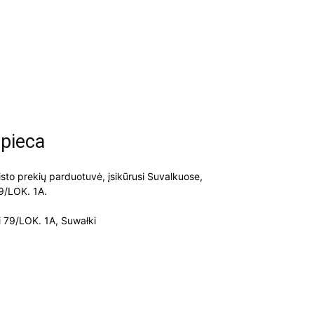
 pieca
sto prekių parduotuvė, įsikūrusi Suvalkuose,
9/LOK. 1A.
 79/LOK. 1A, Suwałki