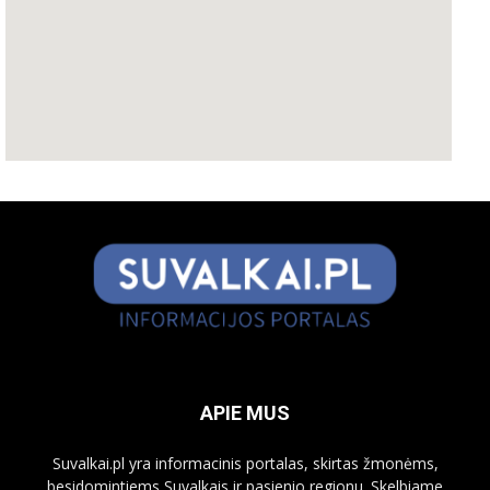
APIE MUS
Suvalkai.pl yra informacinis portalas, skirtas žmonėms,
besidomintiems Suvalkais ir pasienio regionu. Skelbiame