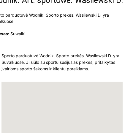
dnik. Art. sportowe. Wasilewski D.
to parduotuvė Wodnik. Sporto prekės. Wasilewski D. yra
lkuose.
esas:
Suwałki
Sporto parduotuvė Wodnik. Sporto prekės. Wasilewski D. yra
Suvalkuose. Ji siūlo su sportu susijusias prekes, pritaikytas
įvairioms sporto šakoms ir klientų poreikiams.