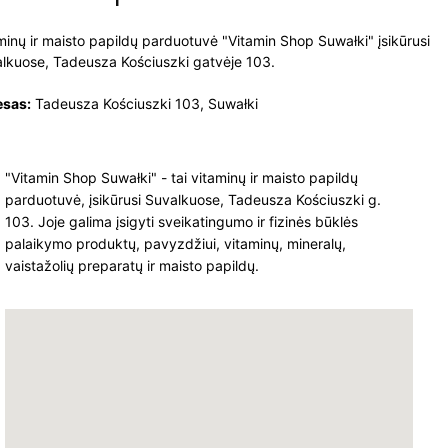
minų ir maisto papildų parduotuvė "Vitamin Shop Suwałki" įsikūrusi
lkuose, Tadeusza Kościuszki gatvėje 103.
esas:
Tadeusza Kościuszki 103, Suwałki
"Vitamin Shop Suwałki" - tai vitaminų ir maisto papildų
parduotuvė, įsikūrusi Suvalkuose, Tadeusza Kościuszki g.
103. Joje galima įsigyti sveikatingumo ir fizinės būklės
palaikymo produktų, pavyzdžiui, vitaminų, mineralų,
vaistažolių preparatų ir maisto papildų.