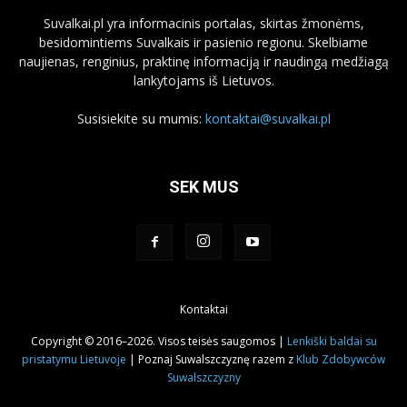
Suvalkai.pl yra informacinis portalas, skirtas žmonėms,
besidomintiems Suvalkais ir pasienio regionu. Skelbiame
naujienas, renginius, praktinę informaciją ir naudingą medžiagą
lankytojams iš Lietuvos.
Susisiekite su mumis:
kontaktai@suvalkai.pl
SEK MUS
Kontaktai
Copyright © 2016–2026. Visos teisės saugomos |
Lenkiški baldai su
pristatymu Lietuvoje
| Poznaj Suwalszczyznę razem z
Klub Zdobywców
Suwalszczyzny