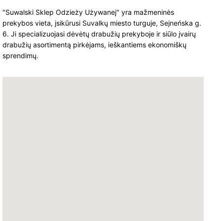
"Suwalski Sklep Odzieży Używanej" yra mažmeninės
prekybos vieta, įsikūrusi Suvalkų miesto turguje, Sejneńska g.
6. Ji specializuojasi dėvėtų drabužių prekyboje ir siūlo įvairų
drabužių asortimentą pirkėjams, ieškantiems ekonomiškų
sprendimų.