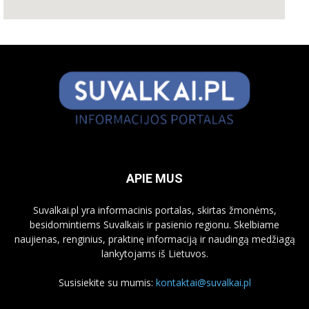
APIE MUS
Suvalkai.pl yra informacinis portalas, skirtas žmonėms,
besidomintiems Suvalkais ir pasienio regionu. Skelbiame
naujienas, renginius, praktinę informaciją ir naudingą medžiagą
lankytojams iš Lietuvos.
Susisiekite su mumis:
kontaktai@suvalkai.pl