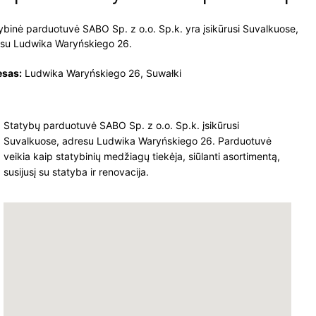
ybinė parduotuvė SABO Sp. z o.o. Sp.k. yra įsikūrusi Suvalkuose,
su Ludwika Waryńskiego 26.
esas:
Ludwika Waryńskiego 26, Suwałki
Statybų parduotuvė SABO Sp. z o.o. Sp.k. įsikūrusi
Suvalkuose, adresu Ludwika Waryńskiego 26. Parduotuvė
veikia kaip statybinių medžiagų tiekėja, siūlanti asortimentą,
susijusį su statyba ir renovacija.