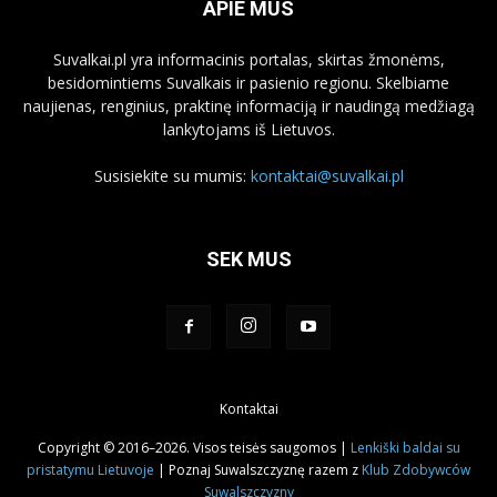
APIE MUS
Suvalkai.pl yra informacinis portalas, skirtas žmonėms,
besidomintiems Suvalkais ir pasienio regionu. Skelbiame
naujienas, renginius, praktinę informaciją ir naudingą medžiagą
lankytojams iš Lietuvos.
Susisiekite su mumis:
kontaktai@suvalkai.pl
SEK MUS
Kontaktai
Copyright © 2016–2026. Visos teisės saugomos |
Lenkiški baldai su
pristatymu Lietuvoje
| Poznaj Suwalszczyznę razem z
Klub Zdobywców
Suwalszczyzny