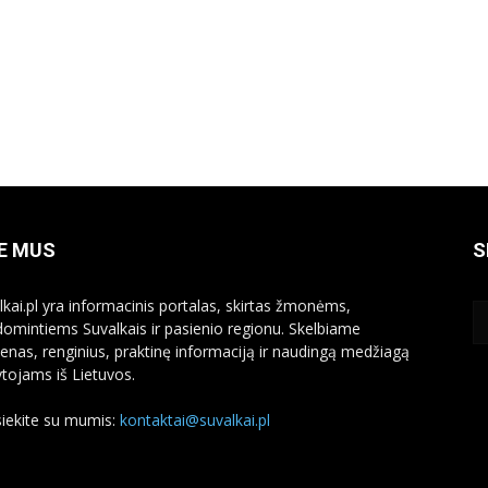
E MUS
S
lkai.pl yra informacinis portalas, skirtas žmonėms,
domintiems Suvalkais ir pasienio regionu. Skelbiame
ienas, renginius, praktinę informaciją ir naudingą medžiagą
ytojams iš Lietuvos.
siekite su mumis:
kontaktai@suvalkai.pl