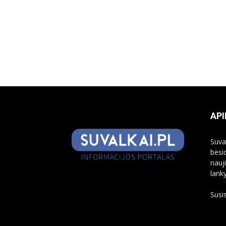
API
Suva
besi
nauj
lank
Susi