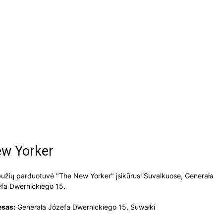
w Yorker
užių parduotuvė "The New Yorker" įsikūrusi Suvalkuose, Generała
fa Dwernickiego 15.
esas:
Generała Józefa Dwernickiego 15, Suwałki