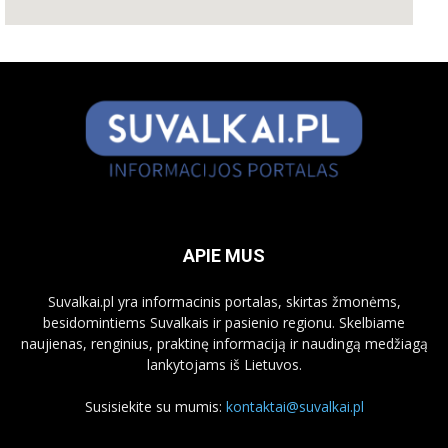
APIE MUS
Suvalkai.pl yra informacinis portalas, skirtas žmonėms,
besidomintiems Suvalkais ir pasienio regionu. Skelbiame
naujienas, renginius, praktinę informaciją ir naudingą medžiagą
lankytojams iš Lietuvos.
Susisiekite su mumis:
kontaktai@suvalkai.pl