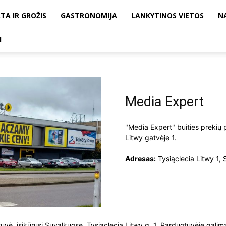
TA IR GROŽIS
GASTRONOMIJA
LANKYTINOS VIETOS
N
I
Media Expert
"Media Expert" buities prekių 
Litwy gatvėje 1.
Adresas:
Tysiąclecia Litwy 1, 
ė, įsikūrusi Suvalkuose, Tysiąclecia Litwy g. 1. Parduotuvėje galima į