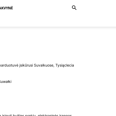
AKVYNĖ
parduotuvė įsikūrusi Suvalkuose, Tysiąclecia
Suwałki
sigyti buities prekių, elektroninės įrangos,