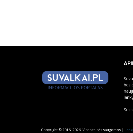
API
Suva
besi
nauj
lank
Susi
Copyright © 2016–2026. Visos teisės saugomos |
Lenki