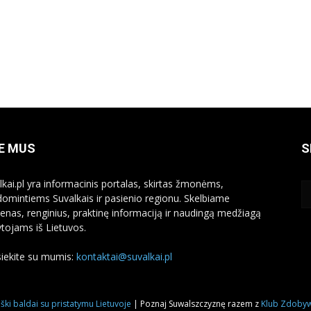
E MUS
S
lkai.pl yra informacinis portalas, skirtas žmonėms,
domintiems Suvalkais ir pasienio regionu. Skelbiame
ienas, renginius, praktinę informaciją ir naudingą medžiagą
ytojams iš Lietuvos.
siekite su mumis:
kontaktai@suvalkai.pl
ški baldai su pristatymu Lietuvoje
| Poznaj Suwalszczyznę razem z
Klub Zdobyw