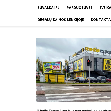
SUVALKAI.PL
PARDUOTUVĖS
SVEIKA
DEGALŲ KAINOS LENKIJOJE
KONTAKTA
"Media Expert" yra buitinės technikos parduotuv