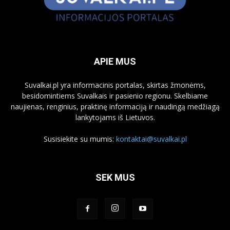
APIE MUS
Suvalkai.pl yra informacinis portalas, skirtas žmonėms,
besidomintiems Suvalkais ir pasienio regionu. Skelbiame
naujienas, renginius, praktinę informaciją ir naudingą medžiagą
lankytojams iš Lietuvos.
Susisiekite su mumis:
kontaktai@suvalkai.pl
SEK MUS