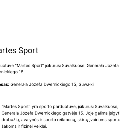
rtes Sport
uotuvė "Martes Sport" įsikūrusi Suvalkuose, Generała Józefa
nickiego 15.
esas:
Generała Józefa Dwernickiego 15, Suwałki
"Martes Sport" yra sporto parduotuvė, įsikūrusi Suvalkuose,
Generała Józefa Dwernickiego gatvėje 15. Joje galima įsigyti
drabužių, avalynės ir sporto reikmenų, skirtų įvairioms sporto
šakoms ir fizinei veiklai.