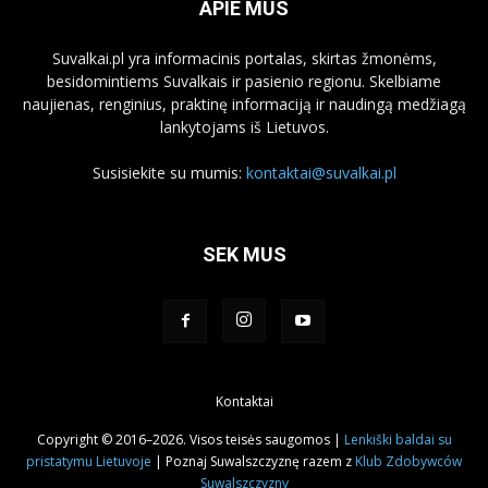
APIE MUS
Suvalkai.pl yra informacinis portalas, skirtas žmonėms,
besidomintiems Suvalkais ir pasienio regionu. Skelbiame
naujienas, renginius, praktinę informaciją ir naudingą medžiagą
lankytojams iš Lietuvos.
Susisiekite su mumis:
kontaktai@suvalkai.pl
SEK MUS
Kontaktai
Copyright © 2016–2026. Visos teisės saugomos |
Lenkiški baldai su
pristatymu Lietuvoje
| Poznaj Suwalszczyznę razem z
Klub Zdobywców
Suwalszczyzny